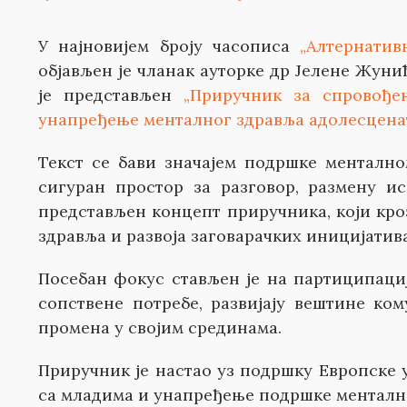
У најновијем броју часописа
„Алтернати
објављен је чланак ауторке др Јелене Жуни
је представљен
„Приручник за спровође
унапређење менталног здравља адолесценат
Текст се бави значајем подршке менталн
сигуран простор за разговор, размену ис
представљен концепт приручника, који кроз
здравља и развоја заговарачких иницијатив
Посебан фокус стављен је на партиципаци
сопствене потребе, развијају вештине ко
промена у својим срединама.
Приручник је настао уз подршку Европске у
са младима и унапређење подршке менталн