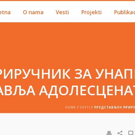
etna
O nama
Vesti
Projekti
Publikac
РИРУЧНИК ЗА УНА
АВЉА АДОЛЕСЦЕНА
HOME
/
VESTI
/ ПРЕДСТАВЉЕН ПРИР