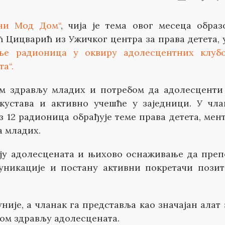
вни Мод Дом“
, чија је тема овог месеца образ
ћ Цицварић из Ужичког центра за права детета, 
ње радионица у оквиру адолесцентних клубо
а“.
ом здрављу младих и потребом да адолесценти
кустава и активно учешће у заједници. У чла
 12 радионица обрађује теме права детета, мен
а младих.
ју адолесцената и њихово оснаживање да преп
муникације и постану активни покретачи пози
није, а чланак га представља као значајан алат 
ом здрављу адолесцената.