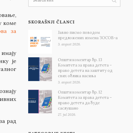
овање,
SKORAŠNJI ČLANCI
у коме
ва за
Јавно писмо поводом
предложених измена ЗОСОВ-а
3. avgust 2026.
 имају
Општи коментар бр. 13
нку је
Комитета за права детета –
талног
право детета на заштиту од
свих облика насиља
3. avgust 2026.
ознају
Општи коментар бр. 12
Комитета за права детета –
тивних
право детета да буде
саслушано
27. jul 2026.
за рад