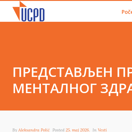
Poč
ПРЕДСТАВЉЕН П
МЕНТАЛНОГ ЗДР
By
Aleksandra Polić
Posted
25. maj 2026.
In
Vesti