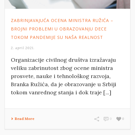
ZABRINJAVAJUĆA OCENA MINISTRA RUŽIĆA –
BROJNI PROBLEMI U OBRAZOVANJU DECE
TOKOM PANDEMIJE SU NAŠA REALNOST
2. april 2021.
Organizacije civilnog društva izražavaju
veliku zabrinutost zbog ocene ministra
prosvete, nauke i tehnološkog razvoja,
Branka Ružića, da je obrazovanje u Srbiji
tokom vanrednog stanja i dok traje [...]
Read More
0
0