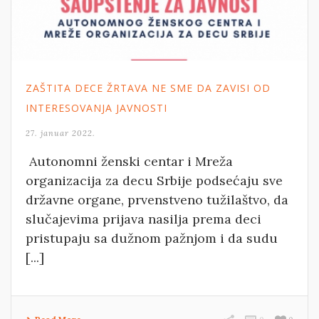
ZAŠTITA DECE ŽRTAVA NE SME DA ZAVISI OD
INTERESOVANJA JAVNOSTI
27. januar 2022.
Autonomni ženski centar i Mreža
organizacija za decu Srbije podsećaju sve
državne organe, prvenstveno tužilaštvo, da
slučajevima prijava nasilja prema deci
pristupaju sa dužnom pažnjom i da sudu
[...]