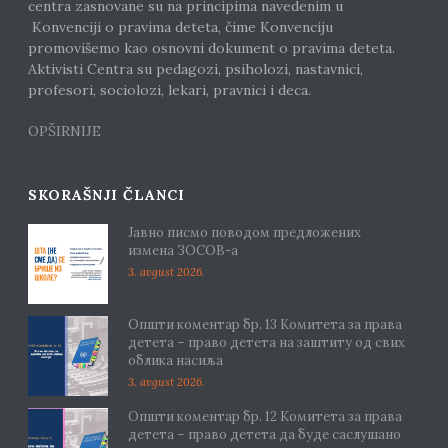
centra zasnovane su na principima navedenim u
Konvenciji o pravima deteta, čime Konvenciju
promovišemo kao osnovni dokument o pravima deteta.
Aktivisti Centra su pedagozi, psiholozi, nastavnici,
profesori, sociolozi, lekari, pravnici i deca.
OPŠIRNIJE
SKORAŠNJI ČLANCI
Јавно писмо поводом предложених
измена ЗОСОВ-а
3. avgust 2026.
Општи коментар бр. 13 Комитета за права
детета – право детета на заштиту од свих
облика насиља
3. avgust 2026.
Општи коментар бр. 12 Комитета за права
детета – право детета да буде саслушано