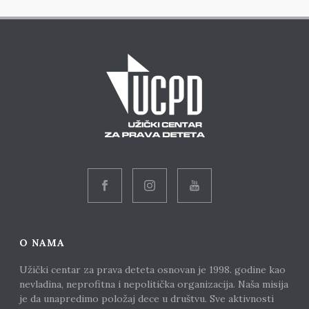
O NAMA
Užički centar za prava deteta osnovan je 1998. godine kao
nevladina, neprofitna i nepolitička organizacija. Naša misija
je da unapredimo položaj dece u društvu. Sve aktivnosti