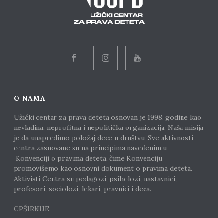
O NAMA
Užički centar za prava deteta osnovan je 1998. godine kao
nevladina, neprofitna i nepolitička organizacija. Naša misija
je da unapredimo položaj dece u društvu. Sve aktivnosti
centra zasnovane su na principima navedenim u
Konvenciji o pravima deteta, čime Konvenciju
promovišemo kao osnovni dokument o pravima deteta.
Aktivisti Centra su pedagozi, psiholozi, nastavnici,
profesori, sociolozi, lekari, pravnici i deca.
OPŠIRNIJE