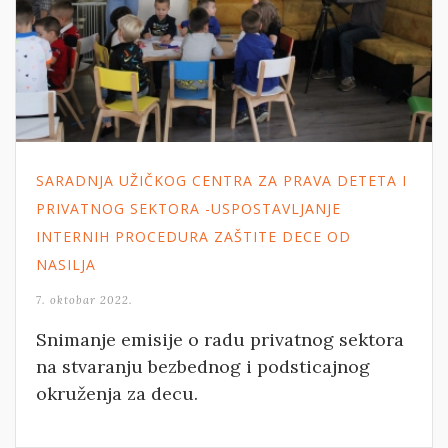
SARADNJA UŽIČKOG CENTRA ZA PRAVA DETETA I
PRIVATNOG SEKTORA -USPOSTAVLJANJE
INTERNIH PROCEDURA ZAŠTITE DECE OD
NASILJA
7. oktobar 2022.
Snimanje emisije o radu privatnog sektora
na stvaranju bezbednog i podsticajnog
okruženja za decu.