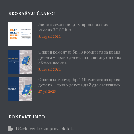
SKORAŠNJI ČLANCI
Јавно писмо поводом предложених
измена ЗОСОВ-а
3. avgust 2026.
Општи коментар бр. 13 Комитета за права
детета – право детета на заштиту од свих
облика насиља
3. avgust 2026.
Општи коментар бр. 12 Комитета за права
детета – право детета да буде саслушано
27. jul 2026.
KONTAKT INFO
Užički centar za prava deteta