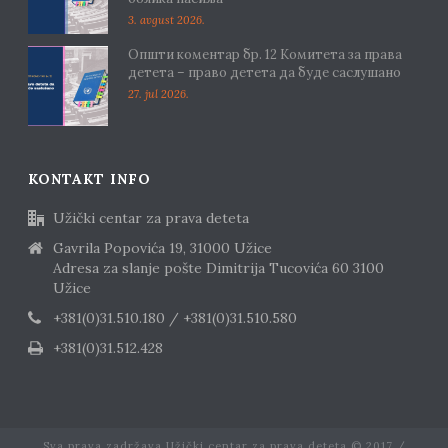
3. avgust 2026.
Општи коментар бр. 12 Комитета за права
детета – право детета да буде саслушано
27. jul 2026.
KONTAKT INFO
Užički centar za prava deteta
Gavrila Popovića 19, 31000 Užice
Adresa za slanje pošte Dimitrija Tucovića 60 3100
Užice
+381(0)31.510.180 / +381(0)31.510.580
+381(0)31.512.428
Sva prava zadržava Užički centar za prava deteta © 2017 /