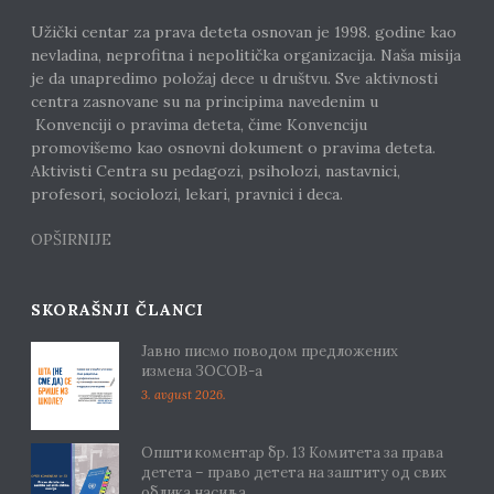
Užički centar za prava deteta osnovan je 1998. godine kao
nevladina, neprofitna i nepolitička organizacija. Naša misija
je da unapredimo položaj dece u društvu. Sve aktivnosti
centra zasnovane su na principima navedenim u
Konvenciji o pravima deteta, čime Konvenciju
promovišemo kao osnovni dokument o pravima deteta.
Aktivisti Centra su pedagozi, psiholozi, nastavnici,
profesori, sociolozi, lekari, pravnici i deca.
OPŠIRNIJE
SKORAŠNJI ČLANCI
Јавно писмо поводом предложених
измена ЗОСОВ-а
3. avgust 2026.
Општи коментар бр. 13 Комитета за права
детета – право детета на заштиту од свих
облика насиља