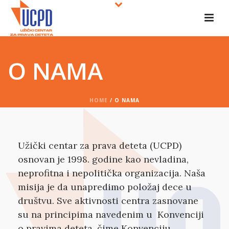
O NAMA
HOME
/
O NAMA
Užički centar za prava deteta (UCPD)
osnovan je 1998. godine kao nevladina,
neprofitna i nepolitička organizacija. Naša
misija je da unapredimo položaj dece u
društvu. Sve aktivnosti centra zasnovane
su na principima navedenim u Konvenciji
o pravima deteta, čime Konvenciju