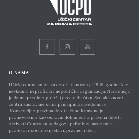
O NAMA
Užički centar za prava deteta osnovan je 1998. godine kao
nevladina, neprofitna i nepolitička organizacija. Naša misija
je da unapredimo položaj dece u društvu. Sve aktivnosti
centra zasnovane su na principima navedenim u
Konvenciji o pravima deteta, čime Konvenciju
promovišemo kao osnovni dokument o pravima deteta.
Aktivisti Centra su pedagozi, psiholozi, nastavnici,
profesori, sociolozi, lekari, pravnici i deca.