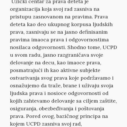
Užički centar za prava deteta je
organizacija koja svoj rad zasniva na
pristupu zasnovanom na pravima. Prava
deteta kao deo ukupnog korpusa ljudskih
prava, zasnivaju se na jasno definisanim
pravima imaoca prava i odgovornostima
nosilaca odgovornosti. Shodno tome, UCPD
u svom radu, jasno razgraničava svoje
delovanje na decu, kao imaoce prava,
posmatrajući ih kao aktivne subjekte
ostvarivanja svog prava koje podržavamo i
osnažujemo da traže, brane i uživaju svoja
ljudska prava i nosioce odgovornosti od
kojih zahtevamo delovanje sa ciljem zaštite,
osiguranja, obezbeđivanja i poštovanja
prava. Pored ovog, bazičnog principa na
kojem UCPD zasniva svoj rad,