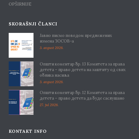
OPŠIRNIJE
SKORAŠNJI ČLANCI
Јавно писмо поводом предложених
измена ЗОСОВ-а
3. avgust 2026.
Општи коментар бр. 13 Комитета за права
детета – право детета на заштиту од свих
облика насиља
3. avgust 2026.
Општи коментар бр. 12 Комитета за права
детета – право детета да буде саслушано
27. jul 2026.
KONTAKT INFO