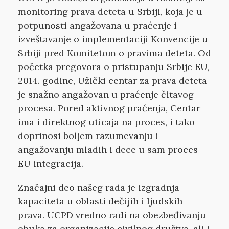
monitoring prava deteta u Srbiji, koja je u
potpunosti angažovana u praćenje i
izveštavanje o implementaciji Konvencije u
Srbiji pred Komitetom o pravima deteta. Od
početka pregovora o pristupanju Srbije EU,
2014. godine, Užički centar za prava deteta
je snažno angažovan u praćenje čitavog
procesa. Pored aktivnog praćenja, Centar
ima i direktnog uticaja na proces, i tako
doprinosi boljem razumevanju i
angažovanju mladih i dece u sam proces
EU integracija.
Značajni deo našeg rada je izgradnja
kapaciteta u oblasti dečijih i ljudskih
prava. UCPD vredno radi na obezbeđivanju
obuka za organizacije civilnog društva, ali i