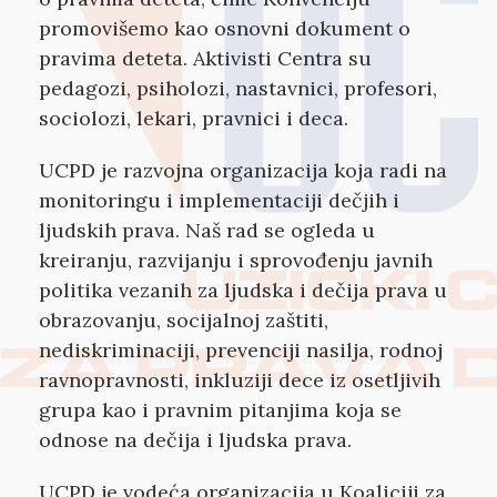
promovišemo kao osnovni dokument o
pravima deteta. Aktivisti Centra su
pedagozi, psiholozi, nastavnici, profesori,
sociolozi, lekari, pravnici i deca.
UCPD je razvojna organizacija koja radi na
monitoringu i implementaciji dečjih i
ljudskih prava. Naš rad se ogleda u
kreiranju, razvijanju i sprovođenju javnih
politika vezanih za ljudska i dečija prava u
obrazovanju, socijalnoj zaštiti,
nediskriminaciji, prevenciji nasilja, rodnoj
ravnopravnosti, inkluziji dece iz osetljivih
grupa kao i pravnim pitanjima koja se
odnose na dečija i ljudska prava.
UCPD je vodeća organizacija u Koaliciji za