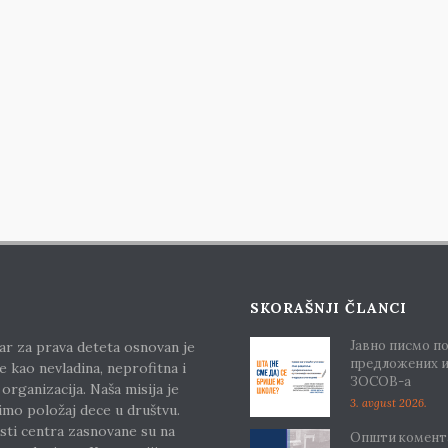
SKORAŠNJI ČLANCI
Јавно писмо п
ar za prava deteta osnovan je
предложених 
e kao nevladina, neprofitna i
ЗОСОВ-а
 organizacija. Naša misija je
3. avgust 2026.
imo položaj dece u društvu.
sti centra zasnovane su na
Општи комента