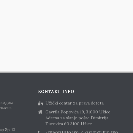
KONTAKT INFO
оводом
Užički centar za prava deteta
измена
Gavrila Popovića 19, 31000 Užice
Adresa za slanje pošte Dimitrija
Tucovića 60 3100 Užice
р бр. 13
+381(0)31.510.180 / +381(0)31.510.580