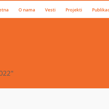
etna
O nama
Vesti
Projekti
Publikac
2022"