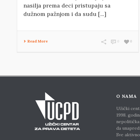
nasilja prema deci pristupaju sa
dužnom pažnjom i da sudu [...]
Read More
0
0
O NAMA
Užički cent
1998. godin
nepolitička
da unapred
Sve aktivno