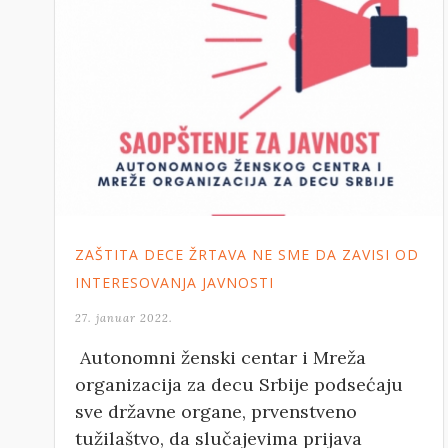
ZAŠTITA DECE ŽRTAVA NE SME DA ZAVISI OD
INTERESOVANJA JAVNOSTI
27. januar 2022.
Autonomni ženski centar i Mreža
organizacija za decu Srbije podsećaju
sve državne organe, prvenstveno
tužilaštvo, da slučajevima prijava