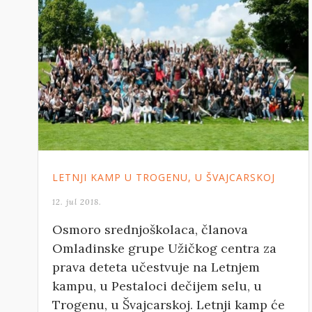
LETNJI KAMP U TROGENU, U ŠVAJCARSKOJ
12. jul 2018.
Osmoro srednjoškolaca, članova
Omladinske grupe Užičkog centra za
prava deteta učestvuje na Letnjem
kampu, u Pestaloci dečijem selu, u
Trogenu, u Švajcarskoj. Letnji kamp će