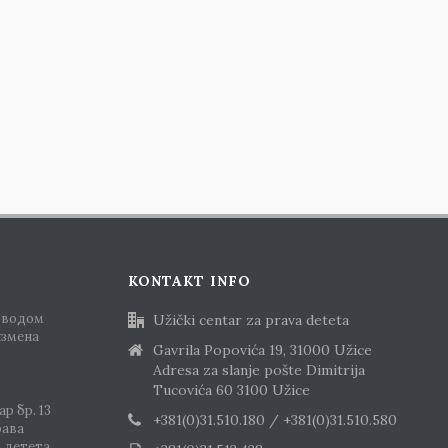
KONTAKT INFO
оводом
Užički centar za prava deteta
измена
Gavrila Popovića 19, 31000 Užice
Adresa za slanje pošte Dimitrija
Tucovića 60 3100 Užice
р бр. 13
+381(0)31.510.180 / +381(0)31.510.580
рава
о детета