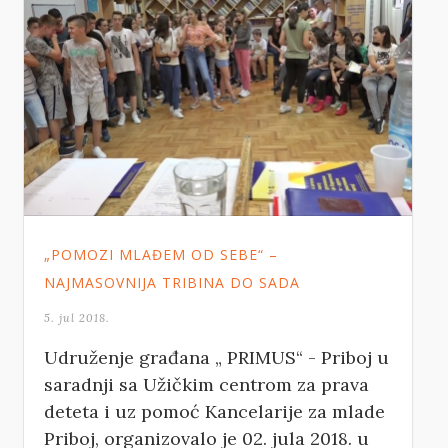
„POMOZI MLAĐEM OD SEBE“ –
NAJMASOVNIJA TRIBINA DO SADА
5. jul 2018.
Udruženje građana „ PRIMUS“ - Priboj u
saradnji sa Užičkim centrom za prava
deteta i uz pomoć Kancelarije za mlade
Priboj, organizovalo je 02. jula 2018. u