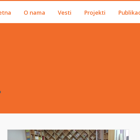
etna
O nama
Vesti
Projekti
Publikac
"