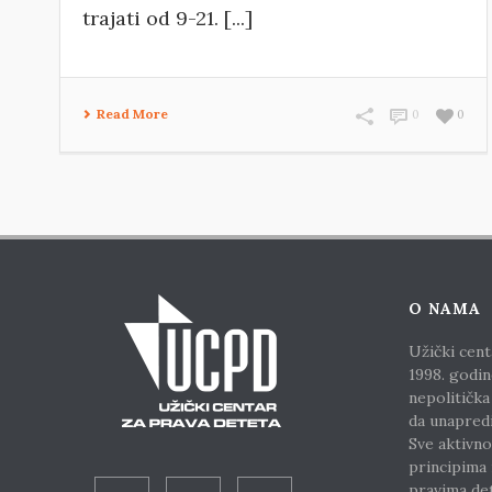
trajati od 9-21. [...]
Read More
0
0
O NAMA
Užički cent
1998. godin
nepolitička
da unapred
Sve aktivno
principima
pravima de