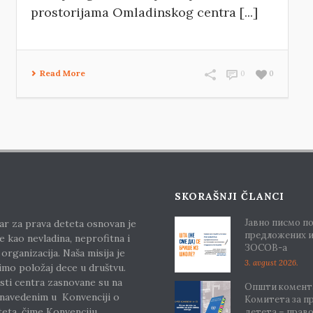
prostorijama Omladinskog centra [...]
Read More
0
0
SKORAŠNJI ČLANCI
Јавно писмо п
ar za prava deteta osnovan je
предложених 
e kao nevladina, neprofitna i
ЗОСОВ-а
 organizacija. Naša misija je
3. avgust 2026.
imo položaj dece u društvu.
sti centra zasnovane su na
Општи комента
 navedenim u Konvenciji o
Комитета за п
teta, čime Konvenciju
детета – прав