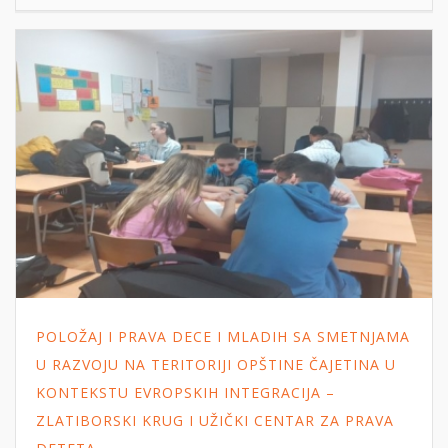
POLOŽAJ I PRAVA DECE I MLADIH SA SMETNJAMA
U RAZVOJU NA TERITORIJI OPŠTINE ČAJETINA U
KONTEKSTU EVROPSKIH INTEGRACIJA –
ZLATIBORSKI KRUG I UŽIČKI CENTAR ZA PRAVA