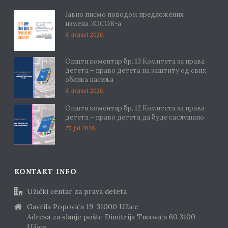
Јавно писмо поводом предложених
измена ЗОСОВ-а
3. avgust 2026.
Општи коментар бр. 13 Комитета за права
детета – право детета на заштиту од свих
облика насиља
3. avgust 2026.
Општи коментар бр. 12 Комитета за права
детета – право детета да буде саслушано
27. jul 2026.
KONTAKT INFO
Užički centar za prava deteta
Gavrila Popovića 19, 31000 Užice
Adresa za slanje pošte Dimitrija Tucovića 60 3100
Užice