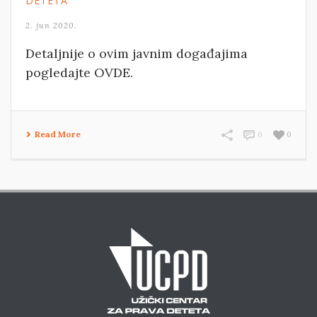
DETETA
2. jun 2020.
Detaljnije o ovim javnim događajima
pogledajte OVDE.
Read More
0
0