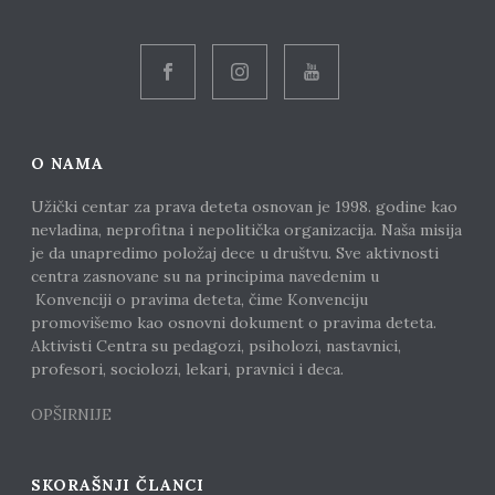
O NAMA
Užički centar za prava deteta osnovan je 1998. godine kao
nevladina, neprofitna i nepolitička organizacija. Naša misija
je da unapredimo položaj dece u društvu. Sve aktivnosti
centra zasnovane su na principima navedenim u
Konvenciji o pravima deteta, čime Konvenciju
promovišemo kao osnovni dokument o pravima deteta.
Aktivisti Centra su pedagozi, psiholozi, nastavnici,
profesori, sociolozi, lekari, pravnici i deca.
OPŠIRNIJE
SKORAŠNJI ČLANCI