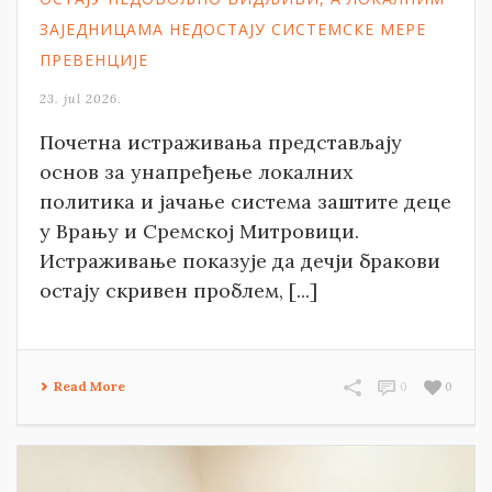
ЗАЈЕДНИЦАМА НЕДОСТАЈУ СИСТЕМСКЕ МЕРЕ
ПРЕВЕНЦИЈЕ
23. jul 2026.
Почетна истраживања представљају
основ за унапређење локалних
политика и јачање система заштите деце
у Врању и Сремској Митровици.
Истраживање показује да дечји бракови
остају скривен проблем, [...]
Read More
0
0