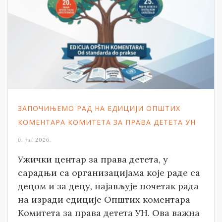
ЗАПОЧИЊЕМО РАД НА ЕДИЦИЈИ ОПШТИХ
КОМЕНТАРА КОМИТЕТА ЗА ПРАВА ДЕТЕТА УН
6. jul 2026.
Ужички центар за права детета, у
сарадњи са организацијама које раде са
децом и за децу, најављује почетак рада
на изради едиције Општих коментара
Комитета за права детета УН. Ова важна