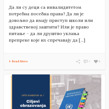
Да ли су деци са инвалидитетом
потребна посебна права? Да ли је
довољно да имају приступ школи или
здравственој заштити? Или је право
питање – да ли друштво уклања
препреке које их спречавају да [...]
Read More
0
0