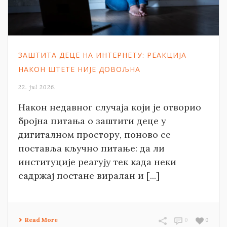
ЗАШТИТА ДЕЦЕ НА ИНТЕРНЕТУ: РЕАКЦИЈА
НАКОН ШТЕТЕ НИЈЕ ДОВОЉНА
22. jul 2026.
Након недавног случаја који је отворио
бројна питања о заштити деце у
дигиталном простору, поново се
поставља кључно питање: да ли
институције реагују тек када неки
садржај постане виралан и [...]
Read More
0
0