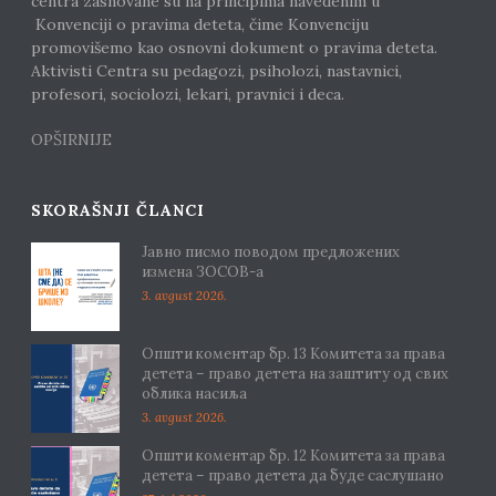
centra zasnovane su na principima navedenim u
Konvenciji o pravima deteta, čime Konvenciju
promovišemo kao osnovni dokument o pravima deteta.
Aktivisti Centra su pedagozi, psiholozi, nastavnici,
profesori, sociolozi, lekari, pravnici i deca.
OPŠIRNIJE
SKORAŠNJI ČLANCI
Јавно писмо поводом предложених
измена ЗОСОВ-а
3. avgust 2026.
Општи коментар бр. 13 Комитета за права
детета – право детета на заштиту од свих
облика насиља
3. avgust 2026.
Општи коментар бр. 12 Комитета за права
детета – право детета да буде саслушано