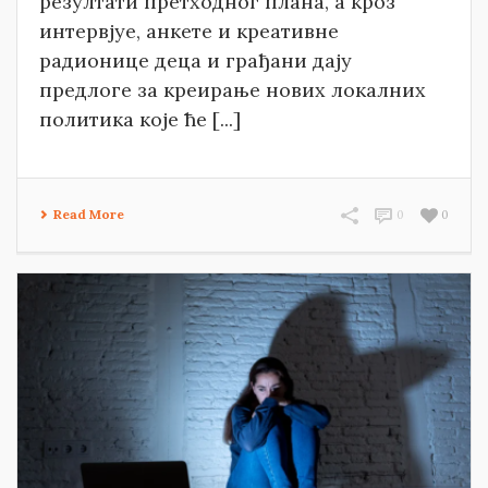
резултати претходног плана, а кроз
интервјуе, анкете и креативне
радионице деца и грађани дају
предлоге за креирање нових локалних
политика које ће [...]
Read More
0
0