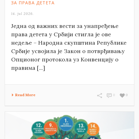
ЗА ПРАВА ДЕТЕТА
14. jul 2026.
Једна од важних вести за унапређење
права детета у Србији стигла је ове
недеље – Народна скупштина Републике
Србије усвојила је Закон о потврђивању
Опционог протокола уз Конвенцију о
правима [...]
Read More
0
0