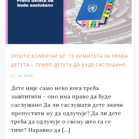
ОПШТИ КОМЕНТАР БР. 12 КОМИТЕТА ЗА ПРАВА
ДЕТЕТА – ПРАВО ДЕТЕТА ДА БУДЕ САСЛУШАНО
27. jul 2026.
Дете није само неко кога треба
заштитити – оно има право да буде
саслушано Да ли саслушати дете значи
препустити му да одлучује? Да ли дете
треба да одлучује о свему што га се
тиче? Наравно да [...]