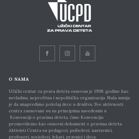
O NAMA
Užički centar za prava deteta osnovan je 1998. godine kao
nevladina, neprofitna i nepolitička organizacija. Naša misija
je da unapredimo položaj dece u društvu. Sve aktivnosti
centra zasnovane su na principima navedenim u
Konvenciji o pravima deteta, čime Konvenciju
promovišemo kao osnovni dokument o pravima deteta.
Aktivisti Centra su pedagozi, psiholozi, nastavnici,
profesori, sociolozi, lekari, pravnici i deca.