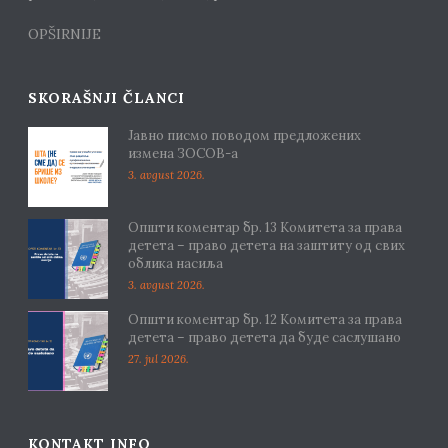
OPŠIRNIJE
SKORAŠNJI ČLANCI
Јавно писмо поводом предложених
измена ЗОСОВ-а
3. avgust 2026.
Општи коментар бр. 13 Комитета за права
детета – право детета на заштиту од свих
облика насиља
3. avgust 2026.
Општи коментар бр. 12 Комитета за права
детета – право детета да буде саслушано
27. jul 2026.
KONTAKT INFO