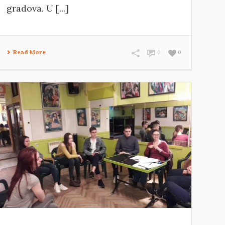
gradova. U [...]
Read More
0
0