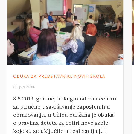
OBUKA ZA PREDSTAVNIKE NOVIH ŠKOLA
12. jun 2019.
8.6.2019. godine, u Regionalnom centru
za stručno usavršavanje zaposlenih u
obrazovanju, u Užicu održana je obuka
o pravima deteta za četiri nove škole
koje su se uključile u realizaciju [...]