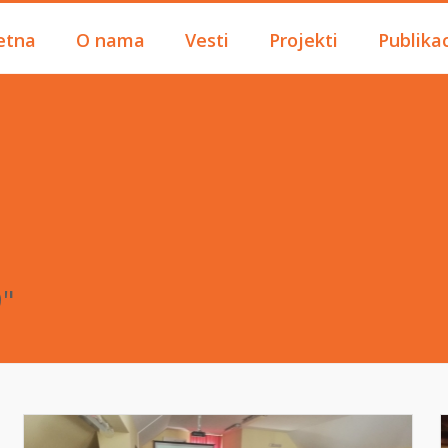
etna
O nama
Vesti
Projekti
Publikac
9"