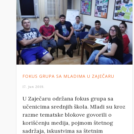
FOKUS GRUPA SA MLADIMA U ZAJEČARU
17. jun 2019.
U Zaječaru održana fokus grupa sa
učenicima srednjih škola. Mladi su kroz
razme tematske blokove govorili o
korišćenju medija, pojmom štetnog
sadržaja, iskustvima sa štetnim