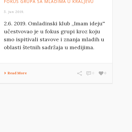
FOKUS GRUPA SA MLADIMA U KRALJEVU
5. jun 2019.
2.6. 2019. Omladinski klub ,,Imam ideju''
učestvovao je u fokus grupi kroz koju
smo ispitivali stavove i znanja mladih u
oblasti štetnih sadržaja u medijima.
Read More
0
0