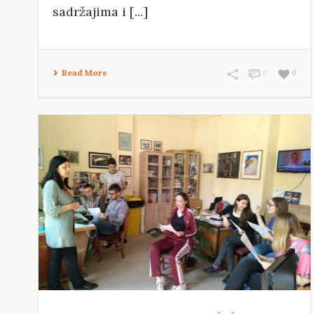
sadržajima i [...]
Read More
0
0