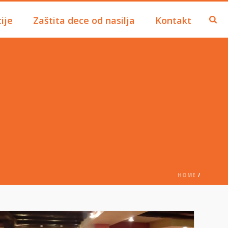
ije
Zaštita dece od nasilja
Kontakt
HOME
/