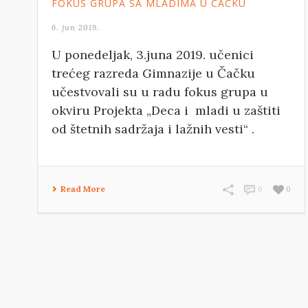
FOKUS GRUPA SA MLADIMA U ČAČKU
6. jun 2019.
U ponedeljak, 3.juna 2019. učenici
trećeg razreda Gimnazije u Čačku
učestvovali su u radu fokus grupa u
okviru Projekta „Deca i mladi u zaštiti
od štetnih sadržaja i lažnih vesti“ .
Read More
0
0