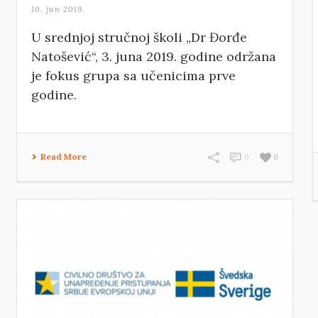
10. jun 2019.
U srednjoj stručnoj školi „Dr Đorđe
Natošević“, 3. juna 2019. godine održana
je fokus grupa sa učenicima prve
godine.
Read More
0
0