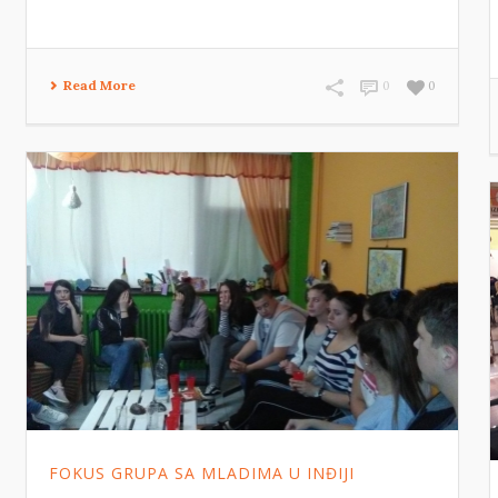
Read More
0
0
FOKUS GRUPA SA MLADIMA U INĐIJI