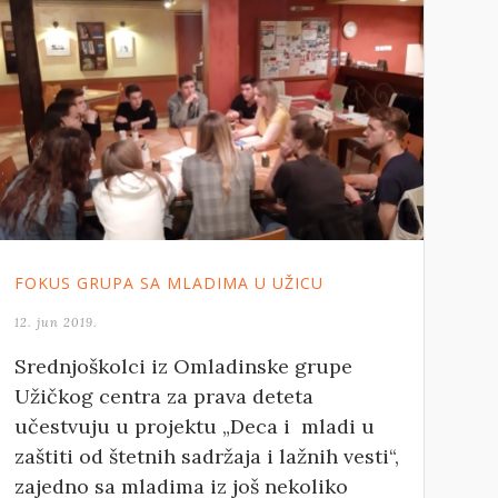
FOKUS GRUPA SA MLADIMA U UŽICU
12. jun 2019.
Srednjoškolci iz Omladinske grupe
Užičkog centra za prava deteta
učestvuju u projektu „Deca i mladi u
zaštiti od štetnih sadržaja i lažnih vesti“,
zajedno sa mladima iz još nekoliko