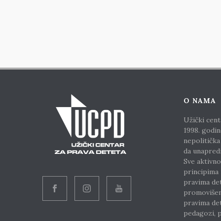
O NAMA
Užički cent
1998. godin
nepolitička
da unapred
Sve aktivno
principima
pravima de
promoviše
pravima det
pedagozi, p