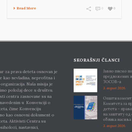
Read More
0
0
SKORAŠNJI ČLANCI
Јавно писмо п
ar za prava deteta osnovan je
предложених 
e kao nevladina, neprofitna i
ЗОСОВ-а
 organizacija. Naša misija je
3. avgust 2026.
imo položaj dece u društvu.
sti centra zasnovane su na
Општи комента
 navedenim u Konvenciji o
Комитета за п
teta, čime Konvenciju
детета – прав
на заштиту од
mo kao osnovni dokument o
облика насиља
eta. Aktivisti Centra su
3. avgust 2026.
siholozi, nastavnici,