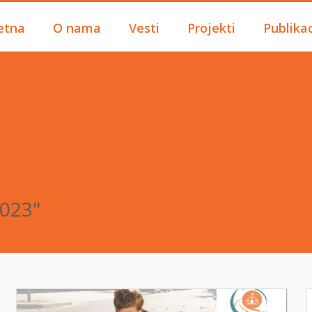
etna
O nama
Vesti
Projekti
Publikac
2023"