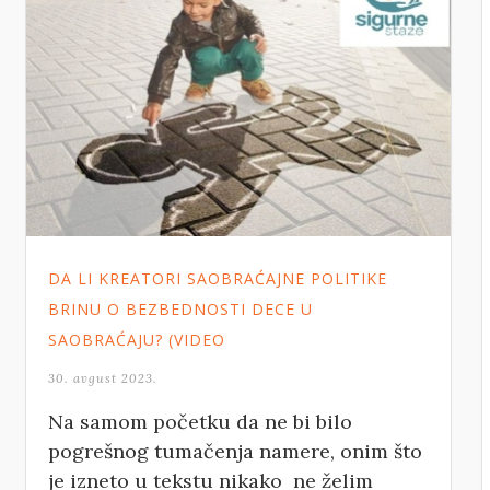
DA LI KREATORI SAOBRAĆAJNE POLITIKE
BRINU O BEZBEDNOSTI DECE U
SAOBRAĆAJU? (VIDEO
30. avgust 2023.
Na samom početku da ne bi bilo
pogrešnog tumačenja namere, onim što
je izneto u tekstu nikako ne želim