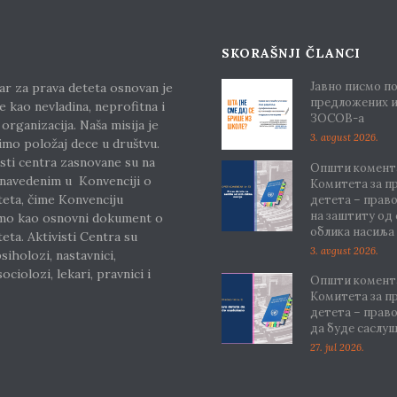
SKORAŠNJI ČLANCI
Јавно писмо п
ar za prava deteta osnovan je
предложених 
e kao nevladina, neprofitna i
ЗОСОВ-а
 organizacija. Naša misija je
3. avgust 2026.
imo položaj dece u društvu.
sti centra zasnovane su na
Општи комента
 navedenim u Konvenciji o
Комитета за п
teta, čime Konvenciju
детета – прав
на заштиту од
mo kao osnovni dokument o
облика насиља
eta. Aktivisti Centra su
3. avgust 2026.
siholozi, nastavnici,
ociolozi, lekari, pravnici i
Општи комента
Комитета за п
детета – прав
E
да буде саслу
27. jul 2026.