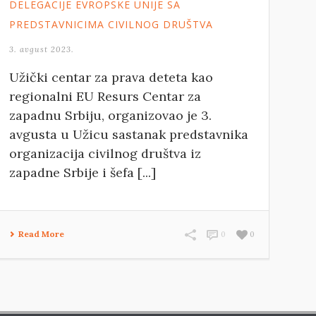
DELEGACIJE EVROPSKE UNIJE SA
PREDSTAVNICIMA CIVILNOG DRUŠTVA
3. avgust 2023.
Užički centar za prava deteta kao
regionalni EU Resurs Centar za
zapadnu Srbiju, organizovao je 3.
avgusta u Užicu sastanak predstavnika
organizacija civilnog društva iz
zapadne Srbije i šefa [...]
Read More
0
0