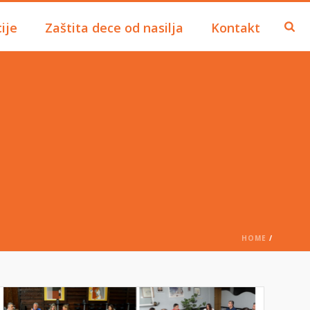
ije
Zaštita dece od nasilja
Kontakt
HOME
/