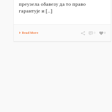
преузела обавезу да то право
гарантује и [...]
Read More
0
0