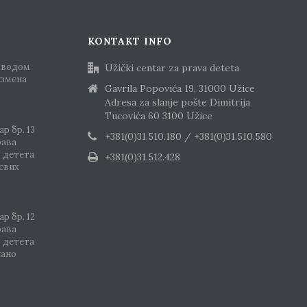
KONTAKT INFO
оводом
Užički centar za prava deteta
измена
Gavrila Popovića 19, 31000 Užice
Adresa za slanje pošte Dimitrija
Tucovića 60 3100 Užice
р бр. 13
+381(0)31.510.180 / +381(0)31.510.580
рава
о детета
+381(0)31.512.428
 свих
р бр. 12
рава
о детета
шано