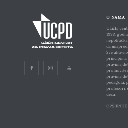
O NAMA
Užički cent
1998. godin
nepolitička
da unapred
Sve aktivno
principima
pravima de
promoviše
pravima det
pedagozi, p
profesori, s
deca.
OPŠIRNIJ