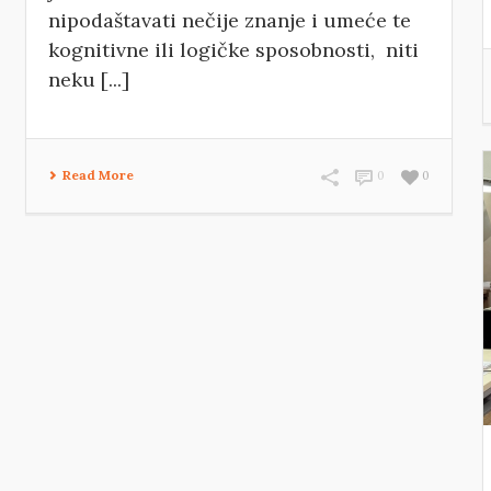
nipodaštavati nečije znanje i umeće te
kognitivne ili logičke sposobnosti, niti
neku [...]
Read More
0
0