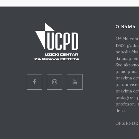
O NAMA
Užički cent
1998. godin
nepolitička
da unapred
Sve aktivno
principima
pravima de
promoviše
pravima det
pedagozi, p
profesori, s
deca.
OPŠIRNIJ