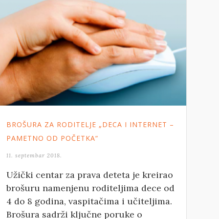
BROŠURA ZA RODITELJE „DECA I INTERNET –
PAMETNO OD POČETKA“
11. septembar 2018.
Užički centar za prava deteta je kreirao
brošuru namenjenu roditeljima dece od
4 do 8 godina, vaspitačima i učiteljima.
Brošura sadrži ključne poruke o