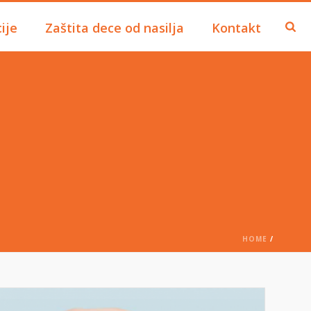
ije
Zaštita dece od nasilja
Kontakt
HOME
/