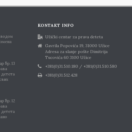
KONTAKT INFO
оводом
Užički centar za prava deteta
измена
Gavrila Popovića 19, 31000 Užice
Adresa za slanje pošte Dimitrija
Tucovića 60 3100 Užice
р бр. 13
+381(0)31.510.180 / +381(0)31.510.580
рава
о детета
+381(0)31.512.428
 свих
р бр. 12
рава
о детета
шано