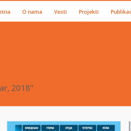
etna
O nama
Vesti
Projekti
Publikac
ar, 2018"