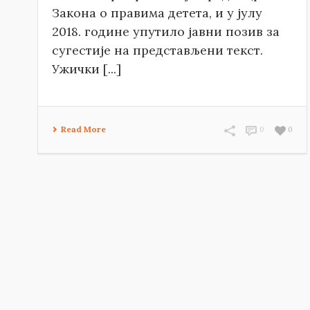
Закона о правима детета, и у јулу
2018. године упутило јавни позив за
сугестије на представљени текст.
Ужички [...]
Read More
0
0