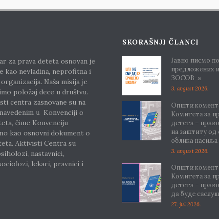
SKORAŠNJI ČLANCI
Јавно писмо п
ar za prava deteta osnovan je
предложених 
e kao nevladina, neprofitna i
ЗОСОВ-а
 organizacija. Naša misija je
3. avgust 2026.
imo položaj dece u društvu.
sti centra zasnovane su na
Општи комента
 navedenim u Konvenciji o
Комитета за п
teta, čime Konvenciju
детета – прав
на заштиту од
mo kao osnovni dokument o
облика насиља
eta. Aktivisti Centra su
3. avgust 2026.
siholozi, nastavnici,
ociolozi, lekari, pravnici i
Општи комента
Комитета за п
детета – прав
E
да буде саслу
27. jul 2026.