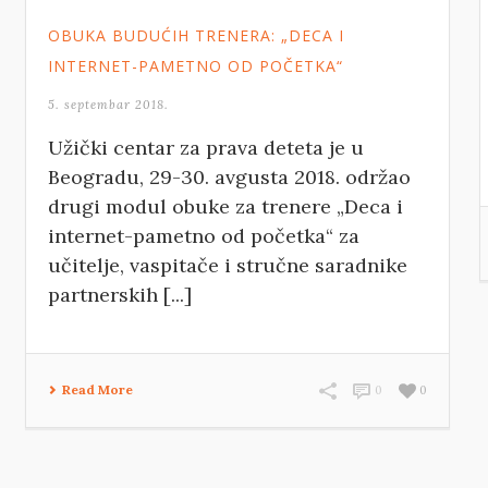
OBUKA BUDUĆIH TRENERA: „DECA I
INTERNET-PAMETNO OD POČETKA“
5. septembar 2018.
Užički centar za prava deteta je u
Beogradu, 29-30. avgusta 2018. održao
drugi modul obuke za trenere „Deca i
internet-pametno od početka“ za
učitelje, vaspitače i stručne saradnike
partnerskih [...]
Read More
0
0