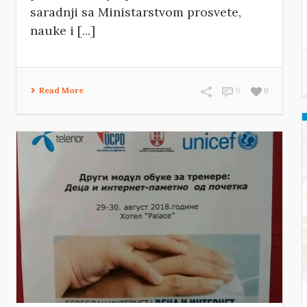
saradnji sa Ministarstvom prosvete,
nauke i [...]
Read More
0
0