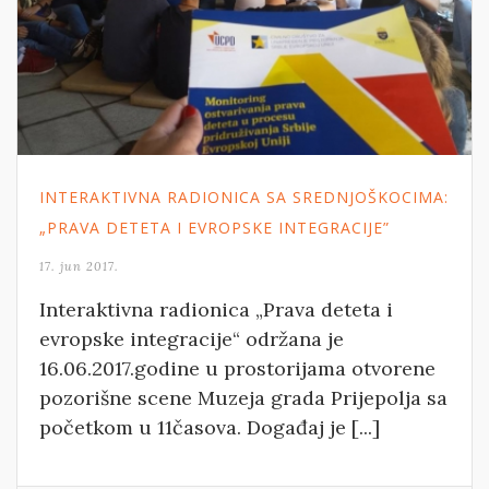
INTERAKTIVNA RADIONICA SA SREDNJOŠKOCIMA:
„PRAVA DETETA I EVROPSKE INTEGRACIJE”
17. jun 2017.
Interaktivna radionica „Prava deteta i
evropske integracije“ održana je
16.06.2017.godine u prostorijama otvorene
pozorišne scene Muzeja grada Prijepolja sa
početkom u 11časova. Događaj je [...]