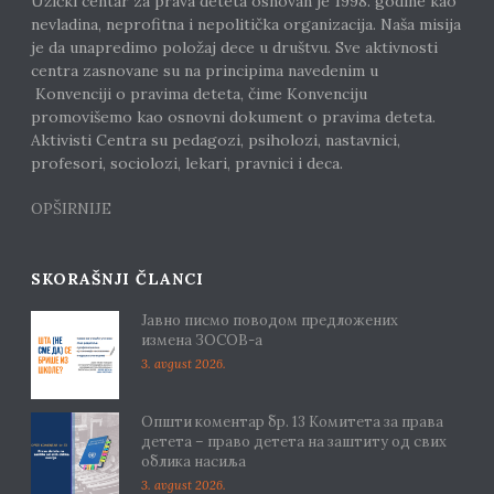
Užički centar za prava deteta osnovan je 1998. godine kao
nevladina, neprofitna i nepolitička organizacija. Naša misija
je da unapredimo položaj dece u društvu. Sve aktivnosti
centra zasnovane su na principima navedenim u
Konvenciji o pravima deteta, čime Konvenciju
promovišemo kao osnovni dokument o pravima deteta.
Aktivisti Centra su pedagozi, psiholozi, nastavnici,
profesori, sociolozi, lekari, pravnici i deca.
OPŠIRNIJE
SKORAŠNJI ČLANCI
Јавно писмо поводом предложених
измена ЗОСОВ-а
3. avgust 2026.
Општи коментар бр. 13 Комитета за права
детета – право детета на заштиту од свих
облика насиља
3. avgust 2026.