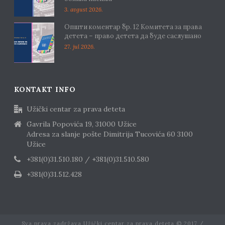
3. avgust 2026.
Општи коментар бр. 12 Комитета за права
детета – право детета да буде саслушано
27. jul 2026.
KONTAKT INFO
Užički centar za prava deteta
Gavrila Popovića 19, 31000 Užice
Adresa za slanje pošte Dimitrija Tucovića 60 3100
Užice
+381(0)31.510.180 / +381(0)31.510.580
+381(0)31.512.428
Sva prava zadržava Užički centar za prava deteta © 2017 /