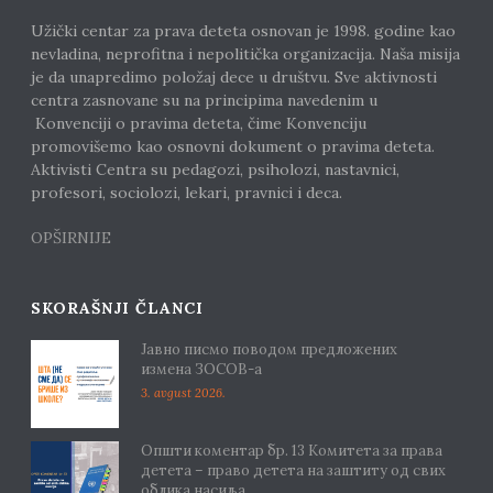
Užički centar za prava deteta osnovan je 1998. godine kao
nevladina, neprofitna i nepolitička organizacija. Naša misija
je da unapredimo položaj dece u društvu. Sve aktivnosti
centra zasnovane su na principima navedenim u
Konvenciji o pravima deteta, čime Konvenciju
promovišemo kao osnovni dokument o pravima deteta.
Aktivisti Centra su pedagozi, psiholozi, nastavnici,
profesori, sociolozi, lekari, pravnici i deca.
OPŠIRNIJE
SKORAŠNJI ČLANCI
Јавно писмо поводом предложених
измена ЗОСОВ-а
3. avgust 2026.
Општи коментар бр. 13 Комитета за права
детета – право детета на заштиту од свих
облика насиља