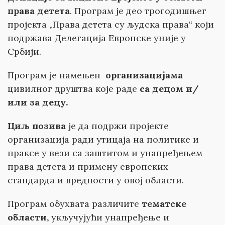
права детета
. Програм је део трогодишњег
пројекта „Права детета су људска права“ који
подржава Делегација Европске уније у
Србији.
Програм је намењен
организациј
ама
цивилног друштва које раде
са децом и/
или за децу.
Циљ позива
је да подржи пројекте
организација ради утицаја на политике и
праксе у вези са заштитом и унапређењем
права детета и примену европских
стандарда и вредности у овој области.
Програм обухвата различите
тематске
области,
укључујући унапређење и