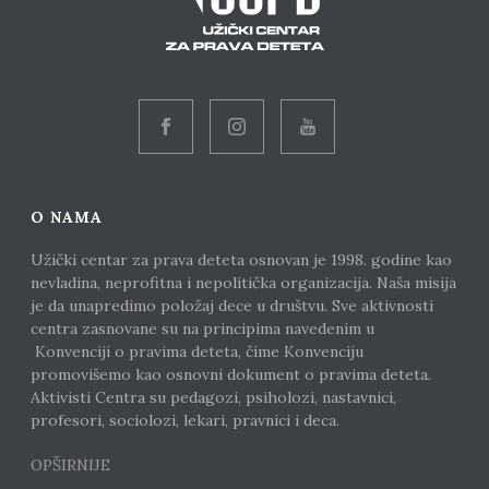
O NAMA
Užički centar za prava deteta osnovan je 1998. godine kao
nevladina, neprofitna i nepolitička organizacija. Naša misija
je da unapredimo položaj dece u društvu. Sve aktivnosti
centra zasnovane su na principima navedenim u
Konvenciji o pravima deteta, čime Konvenciju
promovišemo kao osnovni dokument o pravima deteta.
Aktivisti Centra su pedagozi, psiholozi, nastavnici,
profesori, sociolozi, lekari, pravnici i deca.
OPŠIRNIJE