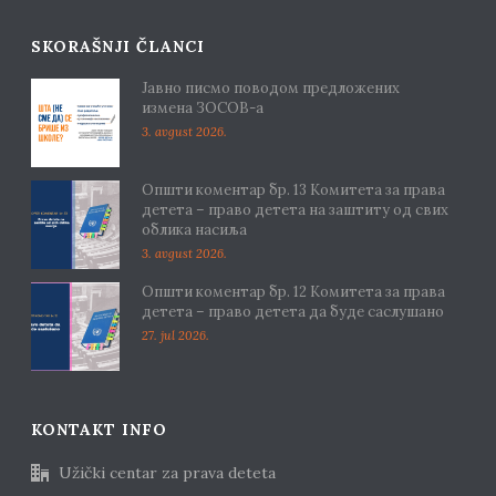
SKORAŠNJI ČLANCI
Јавно писмо поводом предложених
измена ЗОСОВ-а
3. avgust 2026.
Општи коментар бр. 13 Комитета за права
детета – право детета на заштиту од свих
облика насиља
3. avgust 2026.
Општи коментар бр. 12 Комитета за права
детета – право детета да буде саслушано
27. jul 2026.
KONTAKT INFO
Užički centar za prava deteta