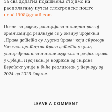
За сва додатна појашњења стојимо на
располагању путем електронске поште
ucpd.1998@gmail.com
Позив за доделу донација за интерни развој
организација реализује се у оквиру пројекта
„Права детета су људска права“
који
спроводи
Ужички центар за права детета у циљу
унапређења и заштите људских и дечјих права
у Србији. Пројекат је подржан од стране
Европске уније и биће реализован у периоду од
2024. до 2026.
г
одине
.
LEAVE A COMMENT