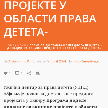
ПРОЈЕКТЕ У
ОБЛАСТИ ПРАВА
ДЕТЕТА-
HOME
/
NOVO
/ ПОЗИВ ЗА ДОСТАВЉАЊЕ ПРЕДЛОГА ПРОЈЕКТА –
ДОНАЦИЈЕ ЗА АКЦИОНЕ ПРОЈЕКТЕ У ОБЛАСТИ ПРАВА ДЕТЕТА-
By
Aleksandra Polić
Posted
5. april 2024.
In
novo
,
Saopštenje
0
0
Ужички центар за права детета (УЦПД)
објављује позив за достављање предлога
пројеката у оквиру
Програма доделе
донације за акционе пројекте у области