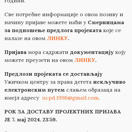
години.
Све потребне информације о овом позиву и
начину пријаве можете наћи у
Смерницама
за подношење предлога пројеката
које се
налазе на овом
ЛИНКУ
.
Пријава
мора садржати
документацију
коју
можете преузети на овом
ЛИНКУ
.
Предлози пројеката
се
достав
љају
Ужичком центру за права детета
искључиво
електронским путем
слањем образаца на
имејл адресу
ucpd.1998@gmail.com
.
РОК ЗА ДОСТАВУ ПРОЈЕКТНИХ ПРИЈАВА
ЈЕ 7. мај 2024. 23:59.