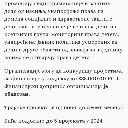
промоцију недискриминације и заштиту
деце од насиља, унапређење права из
домена социјалне и здравствене заштите
деце, заштиту и унапређење права деце из
осетљивих група, мониторинг права детета,
унапређење јавних политика усмерених ка
деци и друге области од значаја за заједницу
којима се остварују права детета.
Организације могу да конкуришу пројектима
за финансијску подршку до
885.000,00 РСД.
Финансијски допринос организација
је
обавезан.
Трајање пројекта је од
шест
до
десет
месеца.
Биће подржано
до
5 пројеката
у 2024.