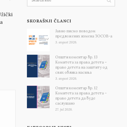
Užički
SKORAŠNJI ČLANCI
za
Јавно писмо поводом
предложених измена ЗОСОВ-а
3. avgust 2026.
Општи коментар бр. 13
Комитета за права детета –
право детета на заштиту од
свих облика насиља
3. avgust 2026.
Општи коментар бр. 12
Комитета за права детета –
право детета да буде
саслушано
27. jul 2026.