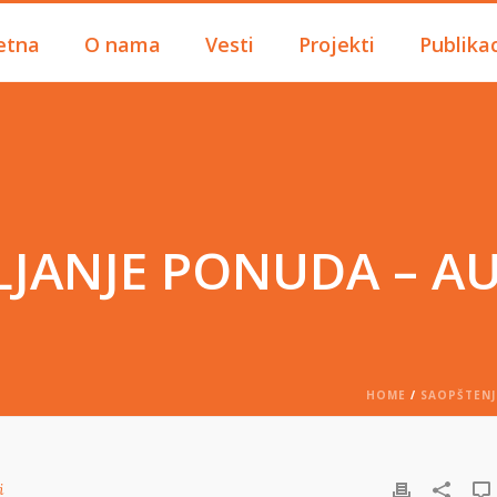
etna
O nama
Vesti
Projekti
Publikac
LJANJE PONUDA – AU
HOME
/
SAOPŠTENJ
i