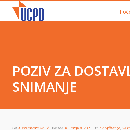
Poč
POZIV ZA DOSTAV
SNIMANJE
By
Aleksandra Polić
Posted
18. avgust 2021.
In
Saopštenje
,
Vest