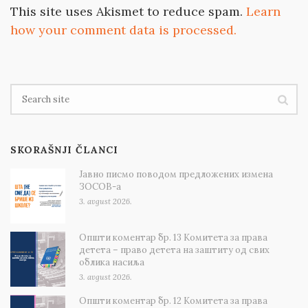
This site uses Akismet to reduce spam.
Learn
how your comment data is processed.
SKORAŠNJI ČLANCI
Јавно писмо поводом предложених измена
ЗОСОВ-а
3. avgust 2026.
Општи коментар бр. 13 Комитета за права
детета – право детета на заштиту од свих
облика насиља
3. avgust 2026.
Општи коментар бр. 12 Комитета за права