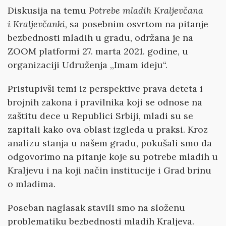
Diskusija na temu
Potrebe mladih Kraljevčana
i
Kraljevčanki
, sa posebnim osvrtom na pitanje
bezbednosti mladih u gradu, održana je na
ZOOM platformi 27. marta 2021. godine, u
organizaciji Udruženja ,,Imam ideju“.
Pristupivši temi iz perspektive prava deteta i
brojnih zakona i pravilnika koji se odnose na
zaštitu dece u Republici Srbiji, mladi su se
zapitali kako ova oblast izgleda u praksi. Kroz
analizu stanja u našem gradu, pokušali smo da
odgovorimo na pitanje koje su potrebe mladih u
Kraljevu i na koji način institucije i Grad brinu
o mladima.
Poseban naglasak stavili smo na složenu
problematiku bezbednosti mladih Kraljeva.