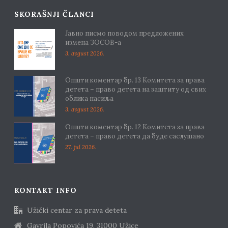
SKORAŠNJI ČLANCI
Јавно писмо поводом предложених
измена ЗОСОВ-а
3. avgust 2026.
Општи коментар бр. 13 Комитета за права
детета – право детета на заштиту од свих
облика насиља
3. avgust 2026.
Општи коментар бр. 12 Комитета за права
детета – право детета да буде саслушано
27. jul 2026.
KONTAKT INFO
Užički centar za prava deteta
Gavrila Popovića 19, 31000 Užice