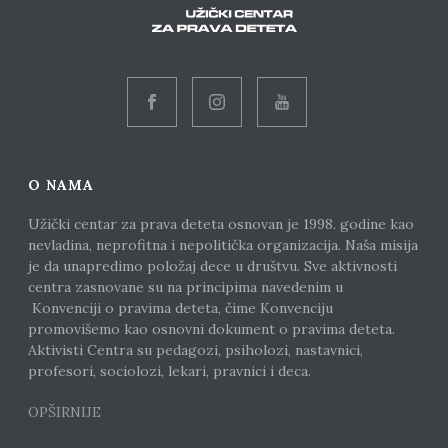
O NAMA
Užički centar za prava deteta osnovan je 1998. godine kao
nevladina, neprofitna i nepolitička organizacija. Naša misija
je da unapredimo položaj dece u društvu. Sve aktivnosti
centra zasnovane su na principima navedenim u
Konvenciji o pravima deteta, čime Konvenciju
promovišemo kao osnovni dokument o pravima deteta.
Aktivisti Centra su pedagozi, psiholozi, nastavnici,
profesori, sociolozi, lekari, pravnici i deca.
OPŠIRNIJE