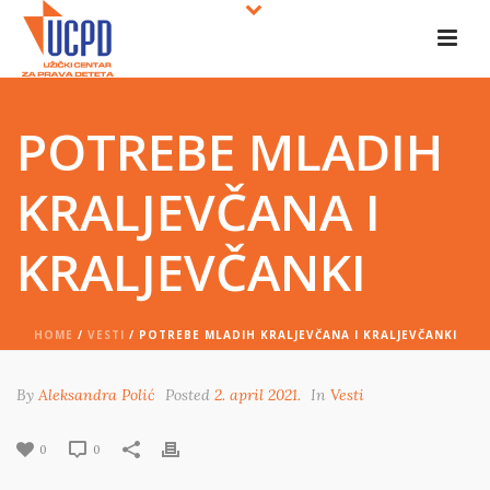
POTREBE MLADIH
KRALJEVČANA I
KRALJEVČANKI
HOME
/
VESTI
/ POTREBE MLADIH KRALJEVČANA I KRALJEVČANKI
By
Aleksandra Polić
Posted
2. april 2021.
In
Vesti
0
0