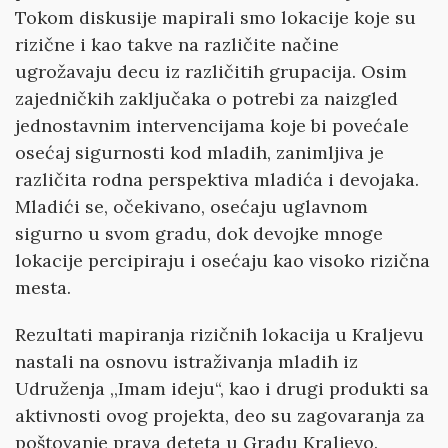
Tokom diskusije mapirali smo lokacije koje su
rizične i kao takve na različite načine
ugrožavaju decu iz različitih grupacija. Osim
zajedničkih zaključaka o potrebi za naizgled
jednostavnim intervencijama koje bi povećale
osećaj sigurnosti kod mladih, zanimljiva je
različita rodna perspektiva mladića i devojaka.
Mladići se, očekivano, osećaju uglavnom
sigurno u svom gradu, dok devojke mnoge
lokacije percipiraju i osećaju kao visoko rizična
mesta.
Rezultati mapiranja rizičnih lokacija u Kraljevu
nastali na osnovu istraživanja mladih iz
Udruženja ,,Imam ideju“, kao i drugi produkti sa
aktivnosti ovog projekta, deo su zagovaranja za
poštovanje prava deteta u Gradu Kraljevo.