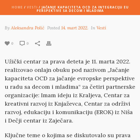
HOME
/
VESTI
/ JAČANJE KAPACITETA OCD ZA INTEGRACIJU EU
PERSPEKTIVE SA DECOM I MLADIMA
By
Aleksandra Polić
Posted
14. mart 2022.
In
Vesti
0
0
Užički centar za prava deteta je 11. marta 2022.
realizovao onlajn obuku pod nazivom „Jačanje
kapaciteta OCD za jačanje evropske perspektive
u radu sa decom i mladima“ za četiri partnerske
organizacije: Imam ideju iz Kraljeva, Centar za
kreativni razvoj iz Knjaževca, Centar za održivi
razvoj, edukaciju i komunikaciju (EROK) iz Niša
i Dečji centar iz Zaječara.
Ključne teme o kojima se diskutovalo su prava