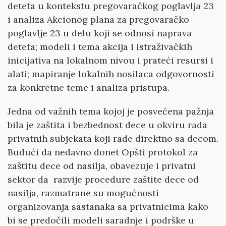
deteta u kontekstu pregovaračkog poglavlja 23
i analiza Akcionog plana za pregovaračko
poglavlje 23 u delu koji se odnosi naprava
deteta; modeli i tema akcija i istraživačkih
inicijativa na lokalnom nivou i prateći resursi i
alati; mapiranje lokalnih nosilaca odgovornosti
za konkretne teme i analiza pristupa.
Jedna od važnih tema kojoj je posvećena pažnja
bila je zaštita i bezbednost dece u okviru rada
privatnih subjekata koji rade direktno sa decom.
Budući da nedavno donet Opšti protokol za
zaštitu dece od nasilja, obavezuje i privatni
sektor da razvije procedure zaštite dece od
nasilja, razmatrane su mogućnosti
organizovanja sastanaka sa privatnicima kako
bi se predočili modeli saradnje i podrške u