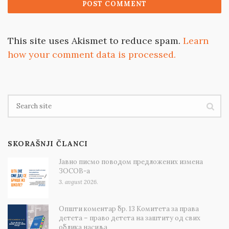
This site uses Akismet to reduce spam.
Learn
how your comment data is processed.
SKORAŠNJI ČLANCI
Јавно писмо поводом предложених измена
ЗОСОВ-а
3. avgust 2026.
Општи коментар бр. 13 Комитета за права
детета – право детета на заштиту од свих
облика насиља