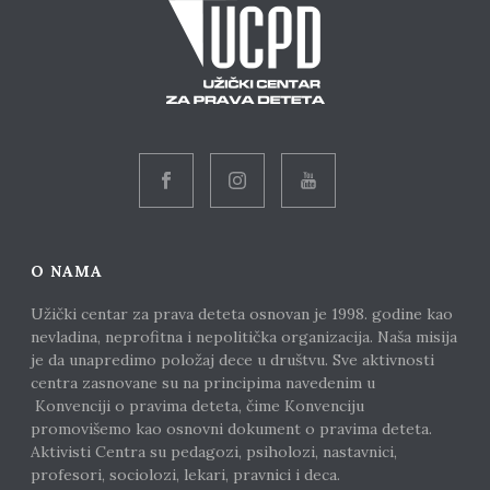
O NAMA
Užički centar za prava deteta osnovan je 1998. godine kao
nevladina, neprofitna i nepolitička organizacija. Naša misija
je da unapredimo položaj dece u društvu. Sve aktivnosti
centra zasnovane su na principima navedenim u
Konvenciji o pravima deteta, čime Konvenciju
promovišemo kao osnovni dokument o pravima deteta.
Aktivisti Centra su pedagozi, psiholozi, nastavnici,
profesori, sociolozi, lekari, pravnici i deca.