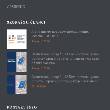
OPŠIRNIJE
SKORAŠNJI ČLANCI
Јавно писмо поводом предложених
измена ЗОСОВ-а
3. avgust 2026.
Општи коментар бр. 13 Комитета за права
детета – право детета на заштиту од свих
облика насиља
3. avgust 2026.
Општи коментар бр. 12 Комитета за права
детета – право детета да буде саслушано
27. jul 2026.
KONTAKT INFO