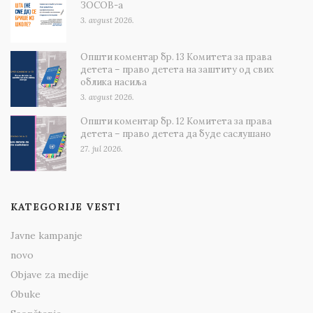
ЗОСОВ-а
3. avgust 2026.
Општи коментар бр. 13 Комитета за права
детета – право детета на заштиту од свих
облика насиља
3. avgust 2026.
Општи коментар бр. 12 Комитета за права
детета – право детета да буде саслушано
27. jul 2026.
KATEGORIJE VESTI
Javne kampanje
novo
Objave za medije
Obuke