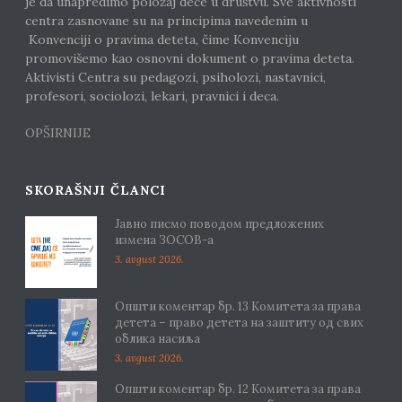
je da unapredimo položaj dece u društvu. Sve aktivnosti
centra zasnovane su na principima navedenim u
Konvenciji o pravima deteta, čime Konvenciju
promovišemo kao osnovni dokument o pravima deteta.
Aktivisti Centra su pedagozi, psiholozi, nastavnici,
profesori, sociolozi, lekari, pravnici i deca.
OPŠIRNIJE
SKORAŠNJI ČLANCI
Јавно писмо поводом предложених
измена ЗОСОВ-а
3. avgust 2026.
Општи коментар бр. 13 Комитета за права
детета – право детета на заштиту од свих
облика насиља
3. avgust 2026.
Општи коментар бр. 12 Комитета за права