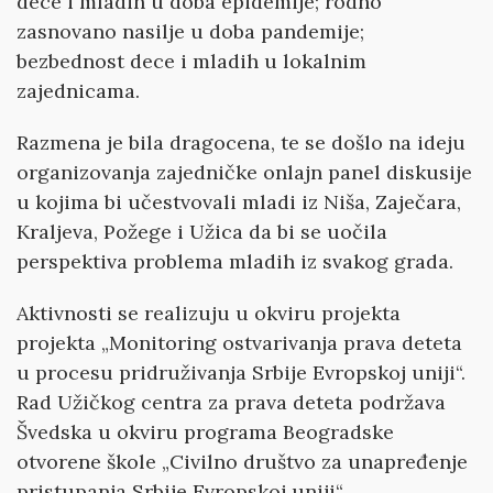
dece i mladih u doba epidemije; rodno
zasnovano nasilje u doba pandemije;
bezbednost dece i mladih u lokalnim
zajednicama.
Razmena je bila dragocena, te se došlo na ideju
organizovanja zajedničke onlajn panel diskusije
u kojima bi učestvovali mladi iz Niša, Zaječara,
Kraljeva, Požege i Užica da bi se uočila
perspektiva problema mladih iz svakog grada.
Aktivnosti se realizuju u okviru projekta
projekta „Monitoring ostvarivanja prava deteta
u procesu pridruživanja Srbije Evropskoj uniji“.
Rad Užičkog centra za prava deteta podržava
Švedska u okviru programa Beogradske
otvorene škole „Civilno društvo za unapređenje
pristupanja Srbije Evropskoj uniji“.