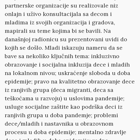
partnerske organizacije su realizovale niz
onlajn i uživo konsultacijala sa decom i
mladima iz svojih organizacija i gradova,
mapirali su teme kojima bi se bavili. Na
današnjoj radionicu su prezentovani uvidi do
kojih se došlo. Mladi iskazuju nameru da se
bave sa nekoliko ključnih tema: inkluzivno
obrazovanje i socijalna inkluzija dece i mladih
na lokalnom nivou; uskraćenje sloboda u doba
epidemije; pravo na kvalitetno obrazovanje dece
iz ranjivih grupa (deca migranti, deca sa
teškoćama u razvoju) u uslovima pandemije;
usluge socijalne zaštite kao podrška deci iz
ranjivih grupa u doba pandemje; problemi
dece/mladih i nastavnika u obrazovnom
procesu u doba epidemije; mentalno zdravlje