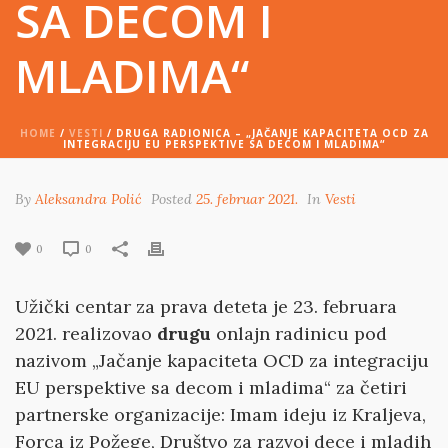
SA DECOM I
MLADIMA“
HOME
/
VESTI
/ DRUGA RADIONICA – „JAČANJE KAPACITETA OCD ZA
INTEGRACIJU EU PERSPEKTIVE SA DECOM I MLADIMA“
By
Aleksandra Polić
Posted
25. februar 2021.
In
Vesti
0
0
Užički centar za prava deteta je 23. februara
2021. realizovao
drugu
onlajn radinicu pod
nazivom „Jačanje kapaciteta OCD za integraciju
EU perspektive sa decom i mladima“ za četiri
partnerske organizacije: Imam ideju iz Kraljeva,
Forca iz Požege, Društvo za razvoj dece i mladih