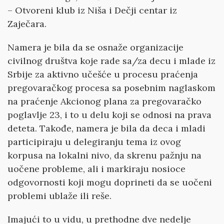
– Otvoreni klub iz Niša i Dečji centar iz
Zaječara.
Namera je bila da se osnaže organizacije
civilnog društva koje rade sa/za decu i mlade iz
Srbije za aktivno učešće u procesu praćenja
pregovaračkog procesa sa posebnim naglaskom
na praćenje Akcionog plana za pregovaračko
poglavlje 23, i to u delu koji se odnosi na prava
deteta. Takođe, namera je bila da deca i mladi
participiraju u delegiranju tema iz ovog
korpusa na lokalni nivo, da skrenu pažnju na
uočene probleme, ali i markiraju nosioce
odgovornosti koji mogu doprineti da se uočeni
problemi ublaže ili reše.
Imajući to u vidu, u prethodne dve nedelje