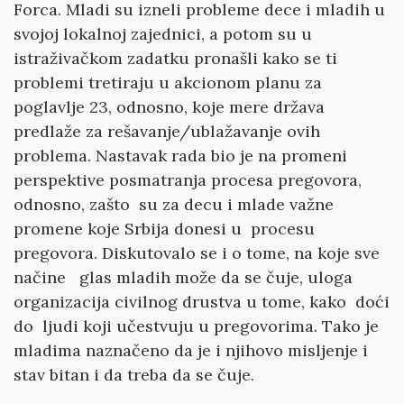
Forca. Mladi su izneli probleme dece i mladih u
svojoj lokalnoj zajednici, a potom su u
istraživačkom zadatku pronašli kako se ti
problemi tretiraju u akcionom planu za
poglavlje 23, odnosno, koje mere država
predlaže za rešavanje/ublažavanje ovih
problema. Nastavak rada bio je na promeni
perspektive posmatranja procesa pregovora,
odnosno, zašto su za decu i mlade važne
promene koje Srbija donesi u procesu
pregovora. Diskutovalo se i o tome, na koje sve
načine glas mladih može da se čuje, uloga
organizacija civilnog drustva u tome, kako doći
do ljudi koji učestvuju u pregovorima. Tako je
mladima naznačeno da je i njihovo misljenje i
stav bitan i da treba da se čuje.