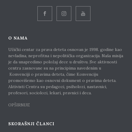
O NAMA
Užički centar za prava deteta osnovan je 1998. godine kao
nevladina, neprofitna i nepolitička organizacija. Naša misija
je da unapredimo položaj dece u društvu. Sve aktivnosti
centra zasnovane su na principima navedenim u
Konvenciji o pravima deteta, čime Konvenciju
promovišemo kao osnovni dokument o pravima deteta.
Aktivisti Centra su pedagozi, psiholozi, nastavnici,
profesori, sociolozi, lekari, pravnici i deca.
OPŠIRNIJE
SKORAŠNJI ČLANCI