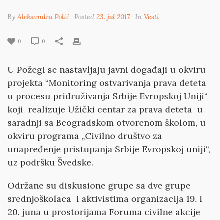
By
Aleksandra Polić
Posted
23. jul 2017.
In
Vesti
0
0
U Požegi se nastavljaju javni događaji u okviru
projekta “Monitoring ostvarivanja prava deteta
u procesu pridruživanja Srbije Evropskoj Uniji“
koji realizuje Užički centar za prava deteta u
saradnji sa Beogradskom otvorenom školom, u
okviru programa „Civilno društvo za
unapređenje pristupanja Srbije Evropskoj uniji“,
uz podršku Švedske.
Održane su diskusione grupe sa dve grupe
srednjoškolaca i aktivistima organizacija 19. i
20. juna u prostorijama Foruma civilne akcije