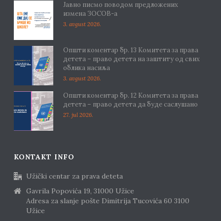
Јавно писмо поводом предложених
измена ЗОСОВ-а
3. avgust 2026.
Општи коментар бр. 13 Комитета за права
детета – право детета на заштиту од свих
облика насиља
3. avgust 2026.
Општи коментар бр. 12 Комитета за права
детета – право детета да буде саслушано
27. jul 2026.
KONTAKT INFO
Užički centar za prava deteta
Gavrila Popovića 19, 31000 Užice
Adresa za slanje pošte Dimitrija Tucovića 60 3100
Užice