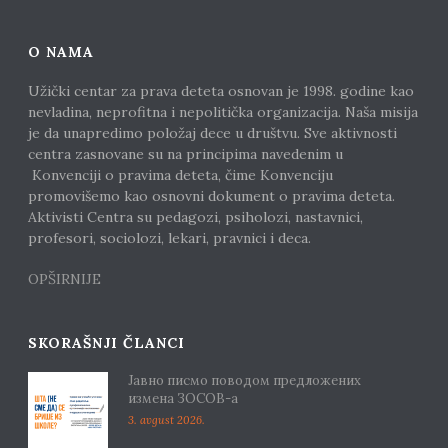
O NAMA
Užički centar za prava deteta osnovan je 1998. godine kao
nevladina, neprofitna i nepolitička organizacija. Naša misija
je da unapredimo položaj dece u društvu. Sve aktivnosti
centra zasnovane su na principima navedenim u
Konvenciji o pravima deteta, čime Konvenciju
promovišemo kao osnovni dokument o pravima deteta.
Aktivisti Centra su pedagozi, psiholozi, nastavnici,
profesori, sociolozi, lekari, pravnici i deca.
OPŠIRNIJE
SKORAŠNJI ČLANCI
Јавно писмо поводом предложених
измена ЗОСОВ-а
3. avgust 2026.