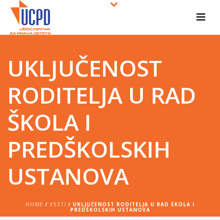
UKLЈUČENOST
RODITELЈA U RAD
ŠKOLA I
PREDŠKOLSKIH
USTANOVA
HOME
/
VESTI
/ UKLЈUČENOST RODITELЈA U RAD ŠKOLA I
PREDŠKOLSKIH USTANOVA