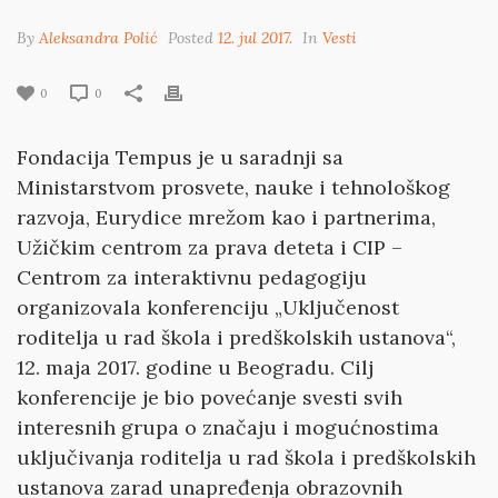
By
Aleksandra Polić
Posted
12. jul 2017.
In
Vesti
0
0
Fondacija Tempus je u saradnji sa
Ministarstvom prosvete, nauke i tehnološkog
razvoja, Eurydice mrežom kao i partnerima,
Užičkim centrom za prava deteta i CIP –
Centrom za interaktivnu pedagogiju
organizovala konferenciju „Uklјučenost
roditelјa u rad škola i predškolskih ustanova“,
12. maja 2017. godine u Beogradu. Cilј
konferencije je bio povećanje svesti svih
interesnih grupa o značaju i mogućnostima
uklјučivanja roditelјa u rad škola i predškolskih
ustanova zarad unapređenja obrazovnih