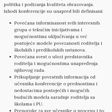
politika i podizanja kvaliteta obrazovanja.
Ishodi konferencije su unapred bili definisani:
Povećana informisanost svih interesnih
grupa o tekućim inicijativama i
mogućnostima uklјučivanja u već
postojeće modele povezanosti roditelјa i
školskih i predškolskih ustanova.
Povećana svest o ulozi predstavnika
roditelјa i mogućnostima unapređenja
njihovog rada.
Prikuplјanje povratnih informacija od
učesnika konferencije o prednostima i
nedostacima postojećih i mogućih
budućih modela saradnje roditelјa sa
školama i PU.
Preporuke za sve učesnike u procesu i to: