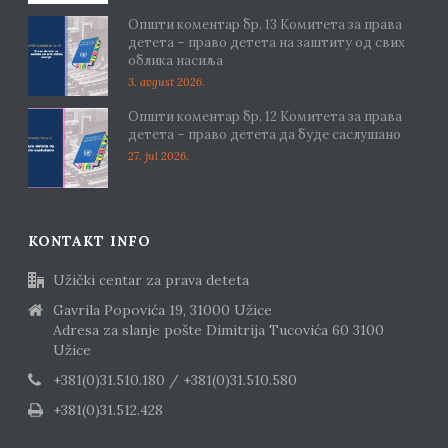
Општи коментар бр. 13 Комитета за права
детета – право детета на заштиту од свих
облика насиља
3. avgust 2026.
Општи коментар бр. 12 Комитета за права
детета – право детета да буде саслушано
27. jul 2026.
KONTAKT INFO
Užički centar za prava deteta
Gavrila Popovića 19, 31000 Užice
Adresa za slanje pošte Dimitrija Tucovića 60 3100
Užice
+381(0)31.510.180 / +381(0)31.510.580
+381(0)31.512.428