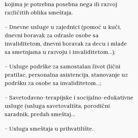
kojima je potrebna posebna nega ili razvoj
različitih oblika smeštaja.
– Dnevne usluge u zajednici (pomoć u kući,
dnevni boravak za odrasle osobe sa
invaliditetom, dnevni boravak za decu i mlade
sa smetnjama u razvoju i invaliditetom…);
– Usluge podrške za samostalan život (lični
pratilac, personalna asistencija, stanovanje uz
podršku za osobe sa invaliditetom…;
– Savetodavno-terapijske i socijalno-edukativne
usluge (usluga savetovališta, porodični
saradnik, predah smeštaj…
– Usluga smeštaja u prihvatilište.