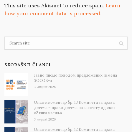
This site uses Akismet to reduce spam.
Learn
how your comment data is processed.
SKORAŠNJI ČLANCI
Јавно писмо поводом предложених измена
ЗОСОВ-а
3. avgust 2026.
Општи коментар бр. 13 Комитета за права
детета – право детета на заштиту од свих
облика насиља
3. avgust 2026.
Општи коментар бр. 12 Комитета за права