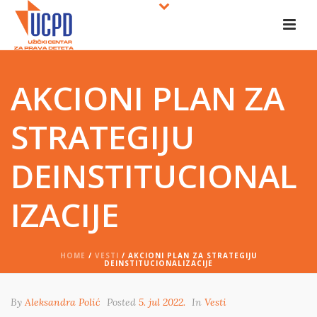
AKCIONI PLAN ZA
STRATEGIJU
DEINSTITUCIONAL
IZACIJE
HOME
/
VESTI
/ AKCIONI PLAN ZA STRATEGIJU
DEINSTITUCIONALIZACIJE
By
Aleksandra Polić
Posted
5. jul 2022.
In
Vesti