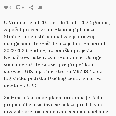
0
0
U Vrdniku je od 29. juna do 1. jula 2022. godine,
započet proces izrade Akcionog plana za
Strategiju deinstitucionalizacije i razvoja
usluga socijalne zaštite u zajednici za period
2022-2026. godine, uz podršku projekta
Nemačko-srpske razvojne saradnje „Usluge
socijalne zaštite za osetljive grupe“, koji
sprovodi GIZ u partnerstvu sa MRZBSP, a uz
logističku podršku Užičkog centra za prava
deteta – UCPD.
Za izradu Akcionog plana formirana je Radna
grupa u čijem sastavu se nalaze predstavnici
državnih organa, ustanova u sistemu socijalne