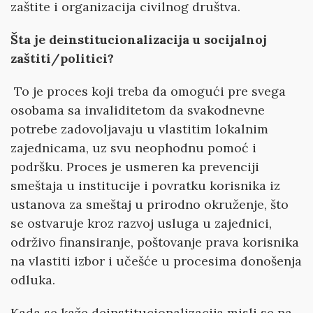
zaštite i organizacija civilnog društva.
Šta je deinstitucionalizacija u socijalnoj
zaštiti/politici?
To je proces koji treba da omogući pre svega
osobama sa invaliditetom da svakodnevne
potrebe zadovoljavaju u vlastitim lokalnim
zajednicama, uz svu neophodnu pomoć i
podršku. Proces je usmeren ka prevenciji
smeštaja u institucije i povratku korisnika iz
ustanova za smeštaj u prirodno okruženje, što
se ostvaruje kroz razvoj usluga u zajednici,
održivo finansiranje, poštovanje prava korisnika
na vlastiti izbor i učešće u procesima donošenja
odluka.
Kada se kaže deinstitucionalizacija misli se na