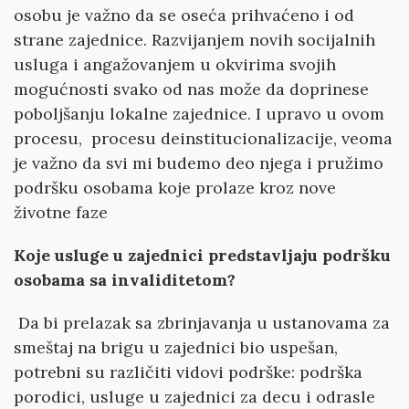
osobu je važno da se oseća prihvaćeno i od
strane zajednice. Razvijanjem novih socijalnih
usluga i angažovanjem u okvirima svojih
mogućnosti svako od nas može da doprinese
poboljšanju lokalne zajednice. I upravo u ovom
procesu, procesu deinstitucionalizacije, veoma
je važno da svi mi budemo deo njega i pružimo
podršku osobama koje prolaze kroz nove
životne faze
Koje usluge u zajednici predstavljaju podršku
osobama sa invaliditetom?
Da bi prelazak sa zbrinjavanja u ustanovama za
smeštaj na brigu u zajednici bio uspešan,
potrebni su različiti vidovi podrške: podrška
porodici, usluge u zajednici za decu i odrasle