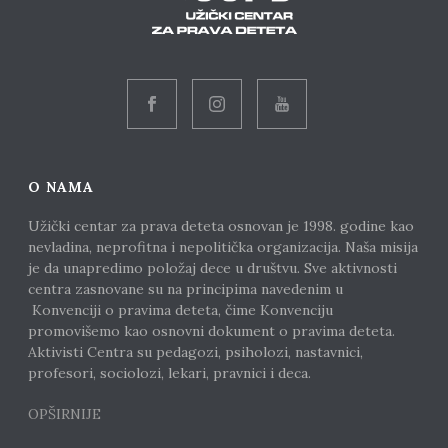
O NAMA
Užički centar za prava deteta osnovan je 1998. godine kao
nevladina, neprofitna i nepolitička organizacija. Naša misija
je da unapredimo položaj dece u društvu. Sve aktivnosti
centra zasnovane su na principima navedenim u
Konvenciji o pravima deteta, čime Konvenciju
promovišemo kao osnovni dokument o pravima deteta.
Aktivisti Centra su pedagozi, psiholozi, nastavnici,
profesori, sociolozi, lekari, pravnici i deca.
OPŠIRNIJE