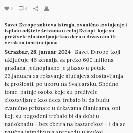
0
0
Savet Evrope zahteva istragu, zvanično izvinjenje i
isplatu odštete žrtvama u celoj Evropi koje su
preživele zlostavljanje kao deca u državnim ili
verskim institucijama
Strazbur, 26. januar 2024–
Savet Evrope, koji
uključuje 46 zemalja sa preko 600 miliona
građana, jednoglasno je glasao u petak
26.januara za rešavanje slučajeva zlostavljanja
iz prošlosti, po uzoru na Švajcarsku. Shodno
tome, patnje osoba koje su preživele
zlostavljanje kao deca trebalo bi da budu
zvanično priznate u državama članicama, oni
koji su pogođeni trebalo bi da dobiju
nadoknadu – bez obzira na zastarelost – i da se
naučna istraživanja sprovedu u svakoj