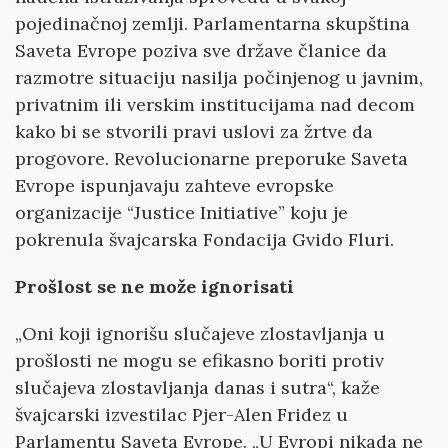
pojedinačnoj zemlji. Parlamentarna skupština
Saveta Evrope poziva sve države članice da
razmotre situaciju nasilja počinjenog u javnim,
privatnim ili verskim institucijama nad decom
kako bi se stvorili pravi uslovi za žrtve da
progovore. Revolucionarne preporuke Saveta
Evrope ispunjavaju zahteve evropske
organizacije “Justice Initiative” koju je
pokrenula švajcarska Fondacija Gvido Fluri.
Prošlost se ne može ignorisati
„Oni koji ignorišu slučajeve zlostavljanja u
prošlosti ne mogu se efikasno boriti protiv
slučajeva zlostavljanja danas i sutra“, kaže
švajcarski izvestilac Pjer-Alen Fridez u
Parlamentu Saveta Evrope. „U Evropi nikada ne