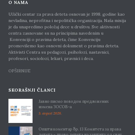
O NAMA
Užički centar za prava deteta osnovan je 1998. godine kao
nevladina, neprofitna i nepolitička organizacija. Naša misija
je da unapredimo položaj dece u društvu. Sve aktivnosti
centra zasnovane su na principima navedenim u
Konvenciji o pravima deteta, čime Konvenciju
promovišemo kao osnovni dokument o pravima deteta.
Aktivisti Centra su pedagozi, psiholozi, nastavnici,
profesori, sociolozi, lekari, pravnici i deca.
OPŠIRNIJE
SKORAŠNJI ČLANCI
Јавно писмо поводом предложених
измена ЗОСОВ-а
3. avgust 2026.
Општи коментар бр. 13 Комитета за права
детета – право детета на заштиту од свих