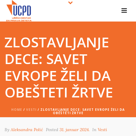
ZLOSTAVLJANJE
DECE: SAVET
EVROPE ŽELI DA
OBEŠTETI ŽRTVE
HOME
/
VESTI
/ ZLOSTAVLJANJE DECE: SAVET EVROPE ŽELI DA
OBEŠTETI ŽRTVE
By
Aleksandra Polić
Posted
31. januar 2024.
In
Vesti