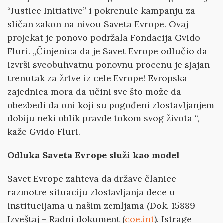
“Justice Initiative” i pokrenule kampanju za
sličan zakon na nivou Saveta Evrope. Ovaj
projekat je ponovo podržala Fondacija Gvido
Fluri. „Činjenica da je Savet Evrope odlučio da
izvrši sveobuhvatnu ponovnu procenu je sjajan
trenutak za žrtve iz cele Evrope! Evropska
zajednica mora da učini sve što može da
obezbedi da oni koji su pogođeni zlostavljanjem
dobiju neki oblik pravde tokom svog života “,
kaže Gvido Fluri.
Odluka Saveta Evrope služi kao model
Savet Evrope zahteva da države članice
razmotre situaciju zlostavljanja dece u
institucijama u našim zemljama (Dok. 15889 –
Izveštaj – Radni dokument (
coe.int
). Istrage