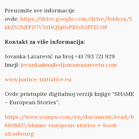
Preuzmite sve informacije
ovde:
https://drive.google.com/drive/folders/1
kbZY2NFFJJ7VXtHQhj0xPRJzS3fTEU0F
Kontakt za više informacija:
Jovanka Lazarević na broj +41 793 721 929
Imejl:
jovanka@najboljamamanasvetu.com
www.justice-initiative.eu
Ovde pristupite digitalnoj verziji knjige “SHAME
– European Stories”:
https://www.yumpu.com/en/document/read/6
8608817/shame-european-stories-e-book-
strasbourg