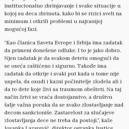
institucionalno zbrinjavanje i svake situacije u
kojoj su deca zbrinuta, kako bi se rizici sveli na
minimum i otkrili problemi u najranijoj
mogućoj fazi.
“Kao članica Saveta Evrope i Srbija ima zadatak
da primeni donešene odluke. I to je jako dobro.
Njen zadatak je da svakom detetu omogući da
se oseća zaštićeno i sigurno. Takođe ima
zadatak da otkrije i svaki put kada u tome nije
uspela, da osudi i kazni počinitelje zlodela ali i
da to dete koje živi sa traumom obešteti. Na taj
način žrtvi se vraća dostojanstvo, a društvu
šalje važna poruka da se svako zlostavljanje nad
decom sankcioniše. Zastarelost za slučajeve
zlostavljanja dece ne treba da postoji.”, kaže
Jovanka Lazarević, direktor ogranka Justice