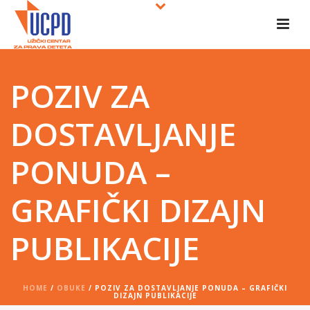
POZIV ZA
DOSTAVLJANJE
PONUDA –
GRAFIČKI DIZAJN
PUBLIKACIJE
HOME
/
OBUKE
/ POZIV ZA DOSTAVLJANJE PONUDA – GRAFIČKI
DIZAJN PUBLIKACIJE