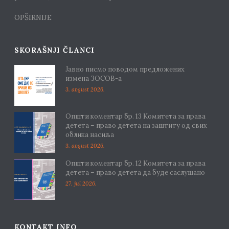
OPŠIRNIJE
SKORAŠNJI ČLANCI
Јавно писмо поводом предложених
измена ЗОСОВ-а
3. avgust 2026.
Општи коментар бр. 13 Комитета за права
детета – право детета на заштиту од свих
облика насиља
3. avgust 2026.
Општи коментар бр. 12 Комитета за права
детета – право детета да буде саслушано
27. jul 2026.
KONTAKT INFO