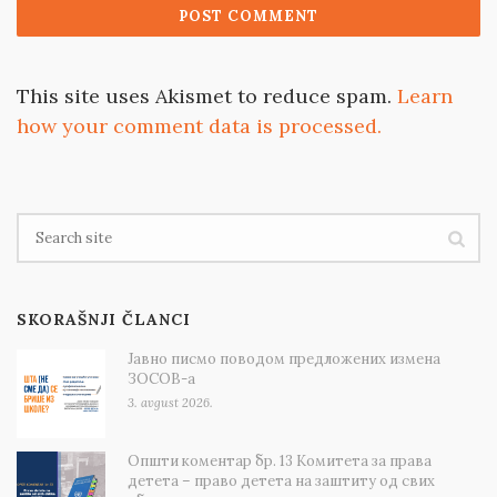
This site uses Akismet to reduce spam.
Learn
how your comment data is processed.
SKORAŠNJI ČLANCI
Јавно писмо поводом предложених измена
ЗОСОВ-а
3. avgust 2026.
Општи коментар бр. 13 Комитета за права
детета – право детета на заштиту од свих