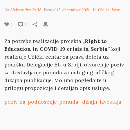
By
Aleksandra Polić
Posted
15. decembar 2021.
In
Obuke
,
Vesti
0
0
Za potrebe realizacije projekta „
Right to
Education in COVID-19 crisis in Serbia”
koji
realizuje Užički centar za prava deteta uz
podršku Delegacije EU u Srbiji, otvoren je poziv
za dostavljanje ponuda za uslugu grafičkog
dizajna publikacije. Molimo pogledajte u
prilogu propozicije i detaljan opis usluge.
poziv-za-podnosenje-ponuda_dizajn-izvestaja