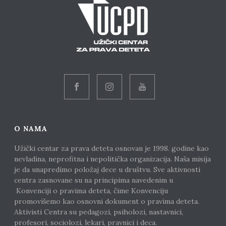
O NAMA
Užički centar za prava deteta osnovan je 1998. godine kao
nevladina, neprofitna i nepolitička organizacija. Naša misija
je da unapredimo položaj dece u društvu. Sve aktivnosti
centra zasnovane su na principima navedenim u
Konvenciji o pravima deteta, čime Konvenciju
promovišemo kao osnovni dokument o pravima deteta.
Aktivisti Centra su pedagozi, psiholozi, nastavnici,
profesori, sociolozi, lekari, pravnici i deca.