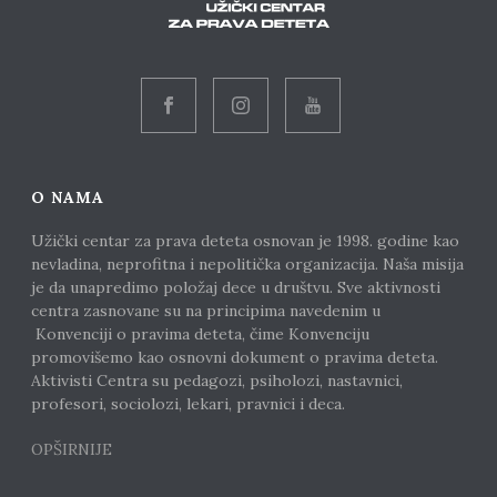
O NAMA
Užički centar za prava deteta osnovan je 1998. godine kao
nevladina, neprofitna i nepolitička organizacija. Naša misija
je da unapredimo položaj dece u društvu. Sve aktivnosti
centra zasnovane su na principima navedenim u
Konvenciji o pravima deteta, čime Konvenciju
promovišemo kao osnovni dokument o pravima deteta.
Aktivisti Centra su pedagozi, psiholozi, nastavnici,
profesori, sociolozi, lekari, pravnici i deca.
OPŠIRNIJE