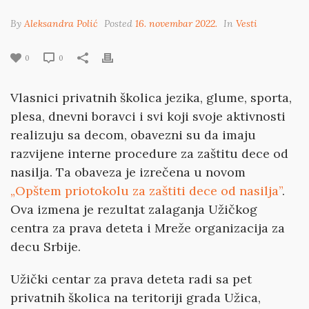
By
Aleksandra Polić
Posted
16. novembar 2022.
In
Vesti
0
0
Vlasnici privatnih školica jezika, glume, sporta,
plesa, dnevni boravci i svi koji svoje aktivnosti
realizuju sa decom, obavezni su da imaju
razvijene interne procedure za zaštitu dece od
nasilja. Ta obaveza je izrečena u novom
„Opštem priotokolu za zaštiti dece od nasilja”
.
Ova izmena je rezultat zalaganja Užičkog
centra za prava deteta i Mreže organizacija za
decu Srbije.
Užički centar za prava deteta radi sa pet
privatnih školica na teritoriji grada Užica,