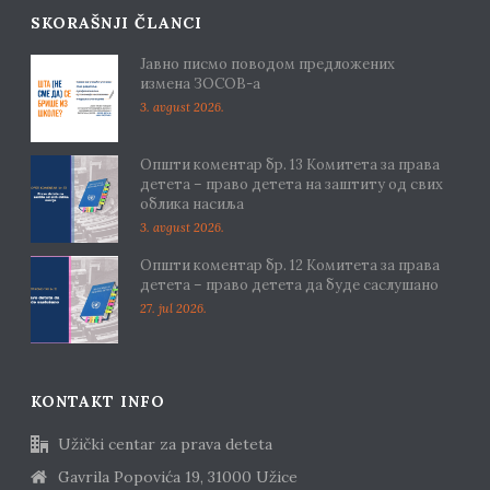
SKORAŠNJI ČLANCI
Јавно писмо поводом предложених
измена ЗОСОВ-а
3. avgust 2026.
Општи коментар бр. 13 Комитета за права
детета – право детета на заштиту од свих
облика насиља
3. avgust 2026.
Општи коментар бр. 12 Комитета за права
детета – право детета да буде саслушано
27. jul 2026.
KONTAKT INFO
Užički centar za prava deteta
Gavrila Popovića 19, 31000 Užice