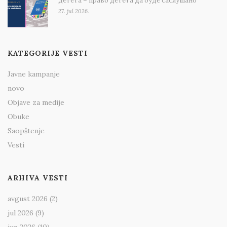
детета – право детета да буде саслушано
27. jul 2026.
KATEGORIJE VESTI
Javne kampanje
novo
Objave za medije
Obuke
Saopštenje
Vesti
ARHIVA VESTI
avgust 2026
(2)
jul 2026
(9)