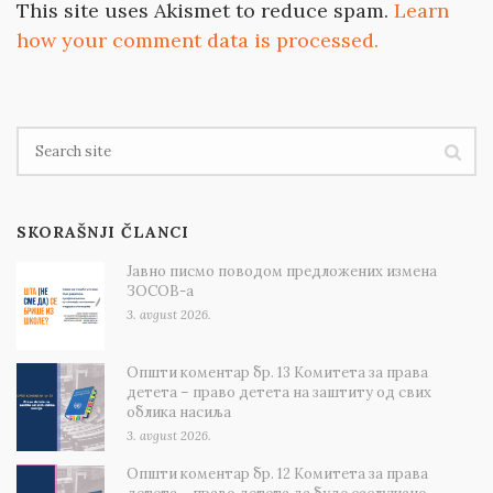
This site uses Akismet to reduce spam.
Learn
how your comment data is processed.
SKORAŠNJI ČLANCI
Јавно писмо поводом предложених измена
ЗОСОВ-а
3. avgust 2026.
Општи коментар бр. 13 Комитета за права
детета – право детета на заштиту од свих
облика насиља
3. avgust 2026.
Општи коментар бр. 12 Комитета за права