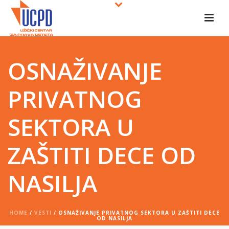
OSNAŽIVANJE
PRIVATNOG
SEKTORA U
ZAŠTITI DECE OD
NASILJA
HOME
/
VESTI
/ OSNAŽIVANJE PRIVATNOG SEKTORA U ZAŠTITI DECE
OD NASILJA