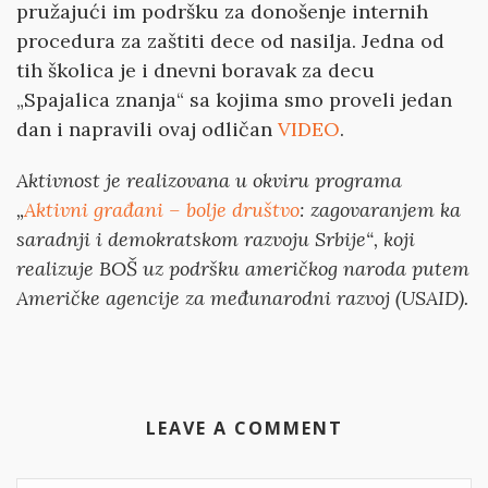
pružajući im podršku za donošenje internih
procedura za zaštiti dece od nasilja. Jedna od
tih školica je i dnevni boravak za decu
„Spajalica znanja“ sa kojima smo proveli jedan
dan i napravili ovaj odličan
VIDEO
.
Aktivnost je realizovana u okviru programa
„
Aktivni građani – bolje društvo
: zagovaranjem ka
saradnji i demokratskom razvoju Srbije“, koji
realizuje BOŠ uz podršku američkog naroda putem
Američke agencije za međunarodni razvoj (USAID).
LEAVE A COMMENT