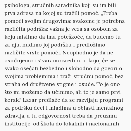
psihologa, stručnih saradnika koji su im bili
prva adresa na kojoj su tražili pomoć. „Treba
pomoći svojim drugovima: svakome je potrebna
različita podrška: važna je veza sa osobom za
koju mislimo da ima poteškoće, da budemo tu
za nju, nudimo joj podršku i predložimo
različite vrste pomoći. Neophodno je da ne
osuđujemo i stvaramo sredinu u kojoj će se
svako osećati bezbedno i slobodno da govori o
svojima problemima i traži stručnu pomoć, bez
straha od društvene stigme i osude. To je ono
što mi možemo da učinimo, ali to je samo prvi
korak.“ Lazar predlaže da se razvijaju programi
za podršku deci i mladima u oblasti mentalnog
zdravlja, a tu odgovornost treba da preuzmu
institucije, od škola do lokalnih i nacionalnih