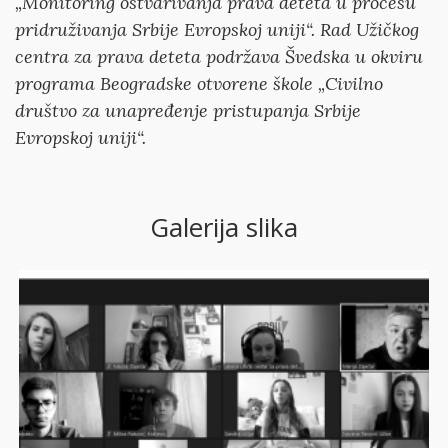
„Monitoring ostvarivanja prava deteta u procesu
pridruživanja Srbije Evropskoj uniji“. Rad Užičkog
centra za prava deteta podržava Švedska u okviru
programa Beogradske otvorene škole „Civilno
društvo za unapređenje pristupanja Srbije
Evropskoj uniji“.
Galerija slika