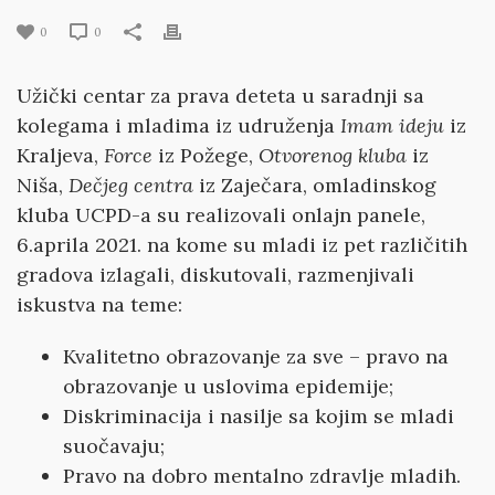
0
0
Užički centar za prava deteta u saradnji sa
kolegama i mladima iz udruženja
Imam ideju
iz
Kraljeva,
Force
iz Požege,
Otvorenog kluba
iz
Niša,
Dečjeg centra
iz Zaječara, omladinskog
kluba UCPD-a su realizovali onlajn panele,
6.aprila 2021. na kome su mladi iz pet različitih
gradova izlagali, diskutovali, razmenjivali
iskustva na teme:
Kvalitetno obrazovanje za sve – pravo na
obrazovanje u uslovima epidemije;
Diskriminacija i nasilje sa kojim se mladi
suočavaju;
Pravo na dobro mentalno zdravlje mladih.