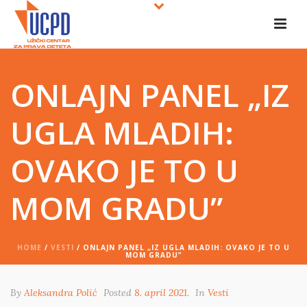
ONLAJN PANEL „IZ
UGLA MLADIH:
OVAKO JE TO U
MOM GRADU”
HOME
/
VESTI
/ ONLAJN PANEL „IZ UGLA MLADIH: OVAKO JE TO U
MOM GRADU”
By
Aleksandra Polić
Posted
8. april 2021.
In
Vesti