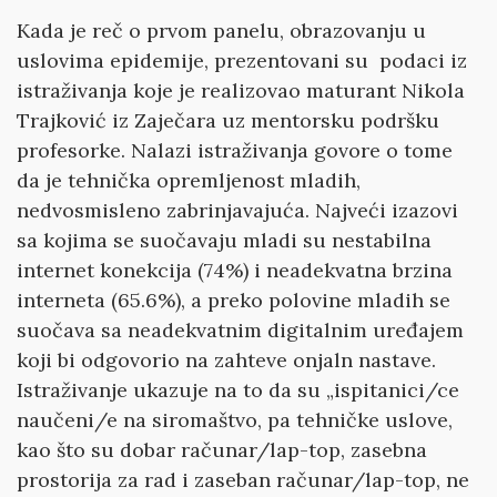
Kada je reč o prvom panelu, obrazovanju u
uslovima epidemije, prezentovani su podaci iz
istraživanja koje je realizovao maturant Nikola
Trajković iz Zaječara uz mentorsku podršku
profesorke. Nalazi istraživanja govore o tome
da je tehnička opremljenost mladih,
nedvosmisleno zabrinjavajuća. Najveći izazovi
sa kojima se suočavaju mladi su nestabilna
internet konekcija (74%) i neadekvatna brzina
interneta (65.6%), a preko polovine mladih se
suočava sa neadekvatnim digitalnim uređajem
koji bi odgovorio na zahteve onjaln nastave.
Istraživanje ukazuje na to da su „ispitanici/ce
naučeni/e na siromaštvo, pa tehničke uslove,
kao što su dobar računar/lap-top, zasebna
prostorija za rad i zaseban računar/lap-top, ne