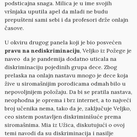
podsticajna snaga. Milica je u ime svojih
vršnjaka uputila apel da mladi ne budu
prepušteni sami sebi i da profesori drže onlajn
časove.
U okviru drugog panela koji je bio posvećen
pravu na nediskriminaciju
, Veljko iz Požege je
naveo da je pandemija dodatno uticala na
diskriminaciju pojedinih grupa dece. Zbog
prelaska na onlajn nastavu mnogo je dece koja
žive u siromašnijim porodicama odmah bilo u
nepovoljnijem položaju. Da bi se pratila nastava,
neophodna je oprema i brz internet, a to najveći
broj učenika nema, tako da je, zaključuje Veljko,
ceo sistem postavljen diskriminišuće prema
siromašnima. Mia iz Užica, diskutujući o ovoj
temi navodi da su diskriminacija i nasilje