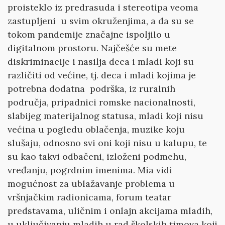
proisteklo iz predrasuda i stereotipa veoma
zastupljeni u svim okruženjima, a da su se
tokom pandemije značajne ispoljilo u
digitalnom prostoru. Najčešće su mete
diskriminacije i nasilja deca i mladi koji su
različiti od većine, tj. deca i mladi kojima je
potrebna dodatna podrška, iz ruralnih
područja, pripadnici romske nacionalnosti,
slabijeg materijalnog statusa, mladi koji nisu
većina u pogledu oblačenja, muzike koju
slušaju, odnosno svi oni koji nisu u kalupu, te
su kao takvi odbačeni, izloženi podmehu,
vređanju, pogrdnim imenima. Mia vidi
mogućnost za ublažavanje problema u
vršnjačkim radionicama, forum teatar
predstavama, uličnim i onlajn akcijama mladih,
u uključivanju mladih u rad školskih timova koji