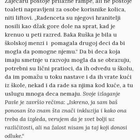
Zaječaru postoje prilazne rampe, ali ne postoje
toaleti napravljeni za osobe korisnike kolica,
niti liftovi. „Radenceta su njegovi hranitelji
nosili kao džak gore dole na sprat, kad je
krenuo u peti razred. Baka Ruška je bila u
školskoj menzi i pomagala drugoj deci da bi
mogla da pomogne njemu.“ Da bi deca koja
imaju smetnje u razvoju mogla da se obrazuju,
potrebni su lični pratioci, da ih odvedu u školu,
da im pomažu u toku nastave i da ih vrate kući
iz škole, nekad i da rade sa njima kod kuće, a tu
uslugu mnoga deca nemaju.
Svoje izlaganje
Pavle je završio rečima: „Iskreno, ja sam baš
ponosan što znam šta znači inkluzija i kako ona
treba da izgleda, verujem da je svet bolji uz
različitosti, ali na žalost nisam ja taj koji donosi
odluke.“