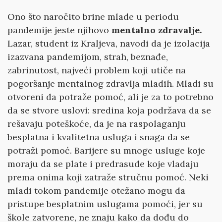
Ono što naročito brine mlade u periodu
pandemije jeste njihovo
mentalno zdravalje.
Lazar, student iz Kraljeva, navodi da je izolacija
izazvana pandemijom, strah, beznađe,
zabrinutost, najveći problem koji utiče na
pogoršanje mentalnog zdravlja mladih. Mladi su
otvoreni da potraže pomoć, ali je za to potrebno
da se stvore uslovi: sredina koja podržava da se
rešavaju poteškoće, da je na raspolaganju
besplatna i kvalitetna usluga i snaga da se
potraži pomoć. Barijere su mnoge usluge koje
moraju da se plate i predrasude koje vladaju
prema onima koji zatraže stručnu pomoć. Neki
mladi tokom pandemije otežano mogu da
pristupe besplatnim uslugama pomoći, jer su
škole zatvorene, ne znaju kako da dođu do