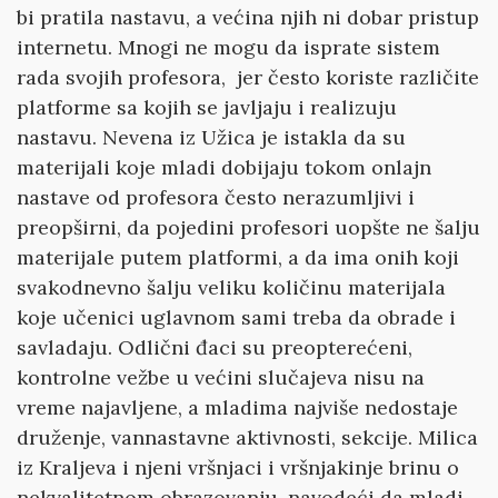
bi pratila nastavu, a većina njih ni dobar pristup
internetu. Mnogi ne mogu da isprate sistem
rada svojih profesora, jer često koriste različite
platforme sa kojih se javljaju i realizuju
nastavu. Nevena iz Užica je istakla da su
materijali koje mladi dobijaju tokom onlajn
nastave od profesora često nerazumljivi i
preopširni, da pojedini profesori uopšte ne šalju
materijale putem platformi, a da ima onih koji
svakodnevno šalju veliku količinu materijala
koje učenici uglavnom sami treba da obrade i
savladaju. Odlični đaci su preopterećeni,
kontrolne vežbe u većini slučajeva nisu na
vreme najavljene, a mladima najviše nedostaje
druženje, vannastavne aktivnosti, sekcije. Milica
iz Kraljeva i njeni vršnjaci i vršnjakinje brinu o
nekvalitetnom obrazovanju, navodeći da mladi