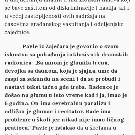
se bave zaštitom od diskriminacije i nasilja, ali i
u većoj zastopljenosti ovih sadržaja na
časovima građanskog vaspitanja i odeljenjske
zajednice.
Pavle iz Zaječara je govorio o svom
iskustvu sa pohađanja inkluzivnih dramskih
radionica: „Sa mnom je glumila Irena,
devojka sa daunom, koja je sjajna, ume da
zaspi za sekundu na sceni i da se probudi i
nastavi tekst tačno gde treba. Radence je
došao na glumu u isto vreme kad i ja, imao je
6 godina. On ima cerebralnu paralizu i
odličan je glumac i recitator. Rade ima
probleme u školi jer nikad nije imao ličnog
pratioca.“ Pavle je istakao
da u školama u