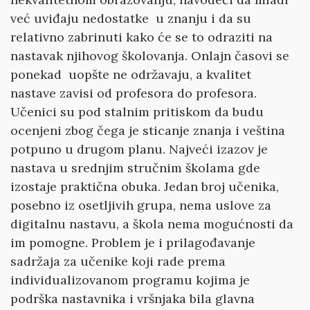
već uviđaju nedostatke u znanju i da su
relativno zabrinuti kako će se to odraziti na
nastavak njihovog školovanja. Onlajn časovi se
ponekad uopšte ne održavaju, a kvalitet
nastave zavisi od profesora do profesora.
Učenici su pod stalnim pritiskom da budu
ocenjeni zbog čega je sticanje znanja i veština
potpuno u drugom planu. Najveći izazov je
nastava u srednjim stručnim školama gde
izostaje praktična obuka. Jedan broj učenika,
posebno iz osetljivih grupa, nema uslove za
digitalnu nastavu, a škola nema mogućnosti da
im pomogne. Problem je i prilagođavanje
sadržaja za učenike koji rade prema
individualizovanom programu kojima je
podrška nastavnika i vršnjaka bila glavna