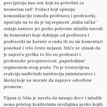
percipiraju kao one koji su potrebni za
nesmetan rad“. Podaci koji opisuju
komunikaciju između profesora i profesorki,
upućuju na to da je taj segment „slaba tačka“
onlajn nastave jer preko polovine mladih navodi
da komentari koje dobijaju od profesora i
profesorki ne koriste u radu ili su im komentari
ponekad i vrlo često nejasni. Stiče se utisak da
je najveća greška to što su profesori i
profesorke preopterećeni „papirloškim“
segmentom svog posla. Tu je izostavljena
reakcija nadležnih institucija (ministarstvo i
škola) koje su morale da naprave određene
promene.
Tijana iz Niša je navela da mnogo dece i mladih
nema pristup kvalitetnim uređajima preko kojih