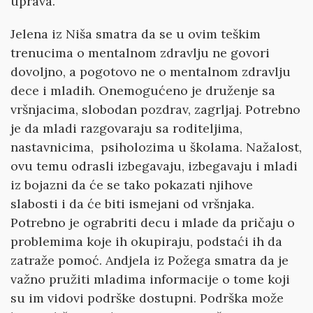
uprava.
Jelena iz Niša smatra da se u ovim teškim
trenucima o mentalnom zdravlju ne govori
dovoljno, a pogotovo ne o mentalnom zdravlju
dece i mladih. Onemogućeno je druženje sa
vršnjacima, slobodan pozdrav, zagrljaj. Potrebno
je da mladi razgovaraju sa roditeljima,
nastavnicima, psiholozima u školama. Nažalost,
ovu temu odrasli izbegavaju, izbegavaju i mladi
iz bojazni da će se tako pokazati njihove
slabosti i da će biti ismejani od vršnjaka.
Potrebno je ograbriti decu i mlade da pričaju o
problemima koje ih okupiraju, podstaći ih da
zatraže pomoć. Andjela iz Požega smatra da je
važno pružiti mladima informacije o tome koji
su im vidovi podrške dostupni. Podrška može