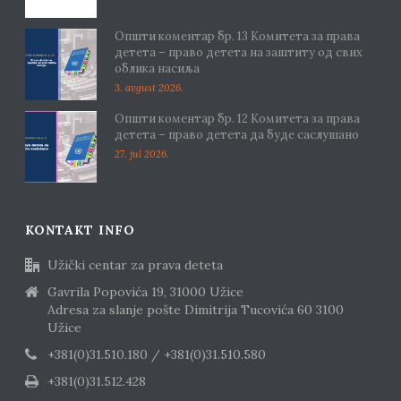
Општи коментар бр. 13 Комитета за права
детета – право детета на заштиту од свих
облика насиља
3. avgust 2026.
Општи коментар бр. 12 Комитета за права
детета – право детета да буде саслушано
27. jul 2026.
KONTAKT INFO
Užički centar za prava deteta
Gavrila Popovića 19, 31000 Užice
Adresa za slanje pošte Dimitrija Tucovića 60 3100
Užice
+381(0)31.510.180 / +381(0)31.510.580
+381(0)31.512.428