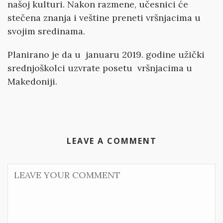
našoj kulturi. Nakon razmene, učesnici će
stečena znanja i veštine preneti vršnjacima u
svojim sredinama.
Planirano je da u januaru 2019. godine užički
srednjoškolci uzvrate posetu vršnjacima u
Makedoniji.
LEAVE A COMMENT