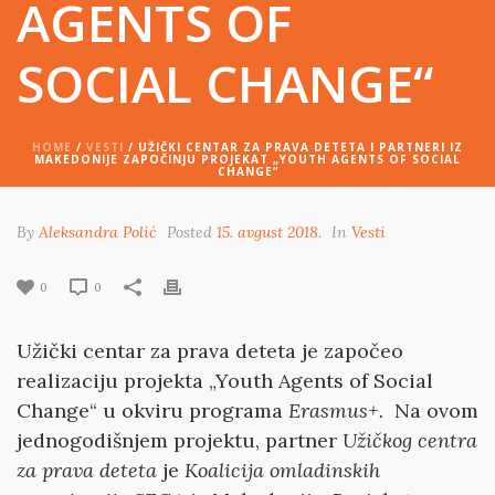
AGENTS OF
SOCIAL CHANGE“
HOME
/
VESTI
/ UŽIČKI CENTAR ZA PRAVA DETETA I PARTNERI IZ
MAKEDONIJE ZAPOČINJU PROJEKAT „YOUTH AGENTS OF SOCIAL
CHANGE“
By
Aleksandra Polić
Posted
15. avgust 2018.
In
Vesti
0
0
Užički centar za prava deteta je započeo
realizaciju projekta „Youth Agents of Social
Change“ u okviru programa
Erasmus+.
Na ovom
jednogodišnjem projektu, partner
Užičkog centra
za prava deteta
je
Koalicija omladinskih