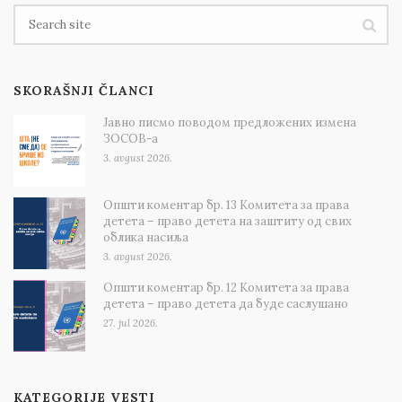
SKORAŠNJI ČLANCI
Јавно писмо поводом предложених измена
ЗОСОВ-а
3. avgust 2026.
Општи коментар бр. 13 Комитета за права
детета – право детета на заштиту од свих
облика насиља
3. avgust 2026.
Општи коментар бр. 12 Комитета за права
детета – право детета да буде саслушано
27. jul 2026.
KATEGORIJE VESTI