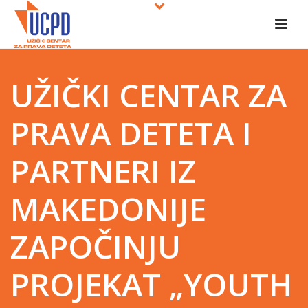
UŽIČKI CENTAR ZA
PRAVA DETETA I
PARTNERI IZ
MAKEDONIJE
ZAPOČINJU
PROJEKAT „YOUTH