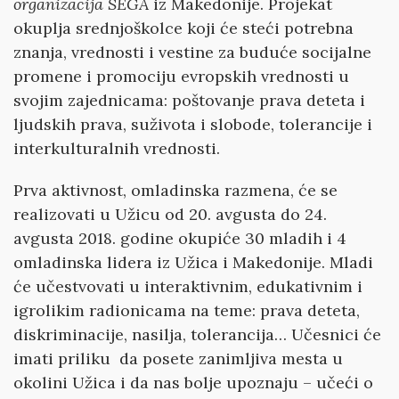
organizacija SEGA
iz Makedonije. Projekat
okuplja srednjoškolce koji će steći potrebna
znanja, vrednosti i vestine za buduće socijalne
promene i promociju evropskih vrednosti u
svojim zajednicama: poštovanje prava deteta i
ljudskih prava, suživota i slobode, tolerancije i
interkulturalnih vrednosti.
Prva aktivnost, omladinska razmena, će se
realizovati u Užicu od 20. avgusta do 24.
avgusta 2018. godine okupiće 30 mladih i 4
omladinska lidera iz Užica i Makedonije. Mladi
će učestvovati u interaktivnim, edukativnim i
igrolikim radionicama na teme: prava deteta,
diskriminacije, nasilja, tolerancija… Učesnici će
imati priliku da posete zanimljiva mesta u
okolini Užica i da nas bolje upoznaju – učeći o