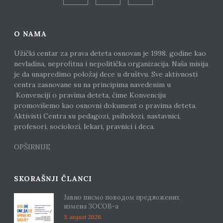
O NAMA
Užički centar za prava deteta osnovan je 1998. godine kao
nevladina, neprofitna i nepolitička organizacija. Naša misija
je da unapredimo položaj dece u društvu. Sve aktivnosti
centra zasnovane su na principima navedenim u
Konvenciji o pravima deteta, čime Konvenciju
promovišemo kao osnovni dokument o pravima deteta.
Aktivisti Centra su pedagozi, psiholozi, nastavnici,
profesori, sociolozi, lekari, pravnici i deca.
OPŠIRNIJE
SKORAŠNJI ČLANCI
Јавно писмо поводом предложених
измена ЗОСОВ-а
3. avgust 2026.