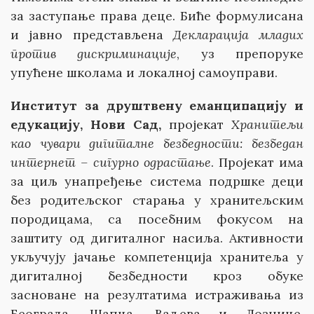
за заступање права деце. Биће формулисана
и јавно представљена
Декларација младих
против дискриминације
, уз препоруке
упућене школама и локалној самоуправи.
Институт за друштвену еманципацију и
едукацију, Нови Сад,
пројекат
Хранитељи
као чувари дигиталне безбедности: безбедан
интернет – сигурно одрастање
. Пројекат има
за циљ унапређење система подршке деци
без родитељског старања у хранитељским
породицама, са посебним фокусом на
заштиту од дигиталног насиља. Активности
укључују јачање компетенција хранитеља у
дигиталној безбедности кроз обуке
засноване на резултатима истраживања из
Београда, Шапца, Ваљева и Лознице.