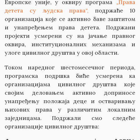
Европске уније, у оквиру програма
„Права
детета су људска права“,
подржаће 10
организација које се активно баве заштитом
и унапређењем права детета. Подржани
пројекти усмерени су на јачање правног
оквира, институционалних механизама и
улоге цивилног друштва у овој области.
Током наредног шестомесечног периода,
програмска подршка биће усмерена ка
организацијама цивилног друштва које
својим деловањем активно доприносе
унапређењу положаја деце и остваривању
њихових права у различитим локалним
заједницама. Подржали смо следеће
организације цивилног друштва: