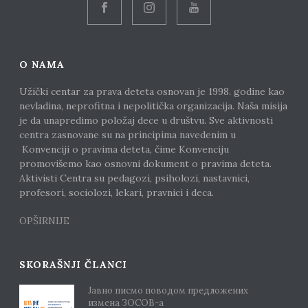
O NAMA
Užički centar za prava deteta osnovan je 1998. godine kao
nevladina, neprofitna i nepolitička organizacija. Naša misija
je da unapredimo položaj dece u društvu. Sve aktivnosti
centra zasnovane su na principima navedenim u
Konvenciji o pravima deteta, čime Konvenciju
promovišemo kao osnovni dokument o pravima deteta.
Aktivisti Centra su pedagozi, psiholozi, nastavnici,
profesori, sociolozi, lekari, pravnici i deca.
OPŠIRNIJE
SKORAŠNJI ČLANCI
Јавно писмо поводом предложених
измена ЗОСОВ-а