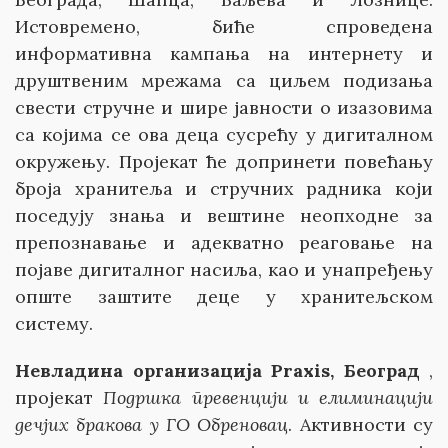
Истовремено, биће спроведена
информативна кампања на интернету и
друштвеним мрежама са циљем подизања
свести стручне и шире јавности о изазовима
са којима се ова деца сусрећу у дигиталном
окружењу. Пројекат ће допринети повећању
броја хранитеља и стручних радника који
поседују знања и вештине неопходне за
препознавање и адекватно реаговање на
појаве дигиталног насиља, као и унапређењу
опште заштите деце у хранитељском
систему.
Невладина организација Praxis
,
Београд
,
пројекат
Подршка превенцији и елиминацији
дечјих бракова у ГО Обреновац
. Активности су