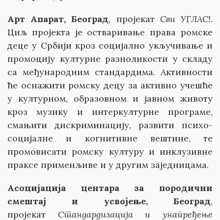
Арт Апарат, Београд
, пројекат
Сви УГЛАС!
.
Циљ пројекта је остваривање права ромске
деце у Србији кроз социјално укључивање и
промоцију културне разноликости у складу
са међународним стандардима. Активности
ће оснажити ромску децу за активно учешће
у културном, образовном и јавном животу
кроз музику и интеркултурне програме,
смањити дискриминацију, развити психо-
социјалне и когнитивне вештине, те
промовисати ромску културу и инклузивне
праксе применљиве и у другим заједницама.
Асоцијација центара за породични
смештај и усвојење, Београд
,
пројекат
Стандардизација и унапређење