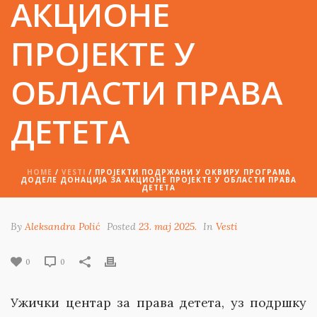
АКЦИОНЕ
ПРОЈЕКТЕ У
ОБЛАСТИ ПРАВА
ДЕТЕТА
HOME
/
VESTI
/ ПРОЈЕКТИ ПОДРЖАНИ У ОКВИРУ ПРОГРАМА
ДОДЕЛЕ ДОНАЦИЈА ЗА АКЦИОНЕ ПРОЈЕКТЕ У ОБЛАСТИ ПРАВА
ДЕТЕТА
By
Aleksandra Polić
Posted
23. maj 2025.
In
Vesti
0
0
Ужички центар за права детета, уз подршку