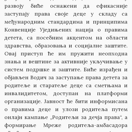
развоју биће оснажени да ефикасније
заступају права своје деце у складу са
међународним стандардима и принципима
Конвенције Уједињених нација о правима
детета, са посебним акцентом на области
здравства, образовања и социјалне заштите.
Овај приступ ће им пружити неопходна
знања и вештине за активније укључивање у
систем подршке и заштите. Биће израђен и
објављен Водич за заступање права детета за
родитеље и старатеље деце са сметњама и
инвалидитетом, доступан на платформи
организације. Јавност ће бити информисана
о правима деце и улози родитеља путем
онлајн кампање „Родитељи за дечја права“, а
формирање Мреже родитеља-амбасадора