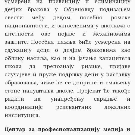
усмерене на превенцију и елиминацију
дечјих бракова у Обреновцу подизањем
свести међу децом, посебно ромске
националности, и запосленима у школама о
штетности ове појаве и механизмима
заштите. Посебна пажња биће усмерена на
едукацију деце о дечјим браковима као
облику насиља, као и на јачање капацитета
школа да препознају ризике, пријаве
случајеве и пруже подршку деци у наставку
образовања, чиме ће се допринети смањењу
стопе напуштања школе. Пројекат ће такође
радити на унапређењу сарадње и
координације релевантних локалних
институција.
Центар за професионализацију медија и