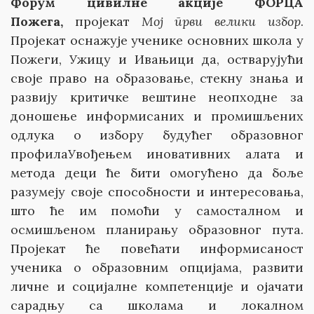
Форум цивилне акције ФОРЦА
Пожега
,
пројекат
Мој први велики избор
.
Пројекат оснажује ученике основних школа у
Пожеги, Ужицу и Ивањици да, остварујући
своје право на образовање, стекну знања и
развију критичке вештине неопходне за
доношење информисаних и промишљених
одлука о избору будућег образовног
профилаУвођењем иновативних алата и
метода деци ће бити омогућено да боље
разумеју своје способности и интересовања,
што ће им помоћи у самосталном и
осмишљеном планирању образовног пута.
Пројекат ће повећати информисаност
ученика о образовним опцијама, развити
личне и социјалне компетенције и ојачати
сарадњу са школама и локалном