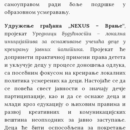
самоуправом ради боље подршке у
образовном усмеравању.
Удружење грађана „NEXUS – Врање“
,
пројекат
Уредници будућности – локална
иницијатива за оснаживање учешћа деце у
креирању јавних политика
. Пројекат ће
допринети практичној примени права детета
и укључује децу у процесе доношења одлука,
са посебним фокусом на креирање локалних
политика усмерених ка деци. Настојаће се да
се повећа свест јавности о значају дечје
партиципације, као и да се оснаже деца и
млади кроз едукацију о њиховим правима и
развој креативних и комуникацијских
вештина неопходних за јавно заступање.
Деца ће бити оспособљена за покретање