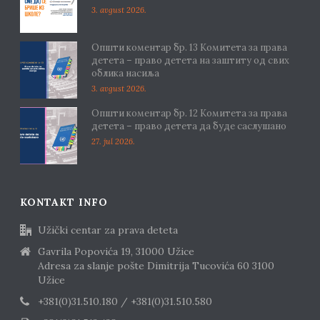
3. avgust 2026.
Општи коментар бр. 13 Комитета за права
детета – право детета на заштиту од свих
облика насиља
3. avgust 2026.
Општи коментар бр. 12 Комитета за права
детета – право детета да буде саслушано
27. jul 2026.
KONTAKT INFO
Užički centar za prava deteta
Gavrila Popovića 19, 31000 Užice
Adresa za slanje pošte Dimitrija Tucovića 60 3100
Užice
+381(0)31.510.180 / +381(0)31.510.580