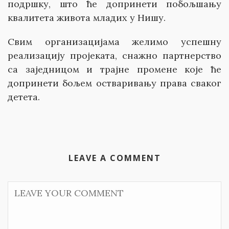
подршку, што ће допринети побољшању
квалитета живота младих у Нишу.
Свим организацијама желимо успешну
реализацију пројеката, снажно партнерство
са заједницом и трајне промене које ће
допринети бољем остваривању права сваког
детета.
LEAVE A COMMENT