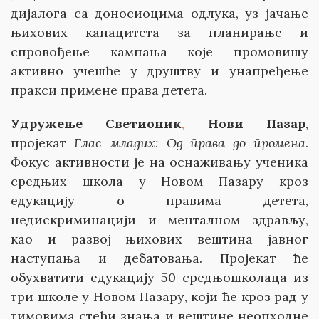
дијалога са доносиоцима одлука, уз јачање
њихових капацитета за планирање и
спровођење кампања које промовишу
активно учешће у друштву и унапређење
пракси примене права детета.
Удружење Светионик
,
Нови Пазар
,
пројекат
Глас младих: Од права до промена
.
Фокус активности је на оснаживању ученика
средњих школа у Новом Пазару кроз
едукацију о правима детета,
недискриминацији и менталном здрављу,
као и развој њихових вештина јавног
наступања и дебатовања. Пројекат ће
обухватити едукацију 50 средњошколаца из
три школе у Новом Пазару, који ће кроз рад у
тимовима стећи знања и вештине неопходне