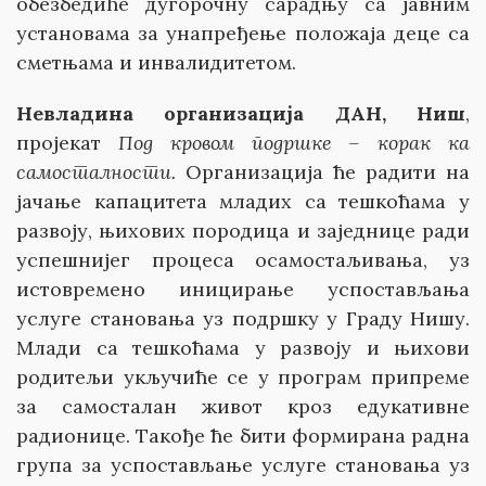
обезбедиће дугорочну сарадњу са јавним
установама за унапређење положаја деце са
сметњама и инвалидитетом.
Невладина организација ДАН, Ниш
,
пројекат
Под кровом подршке – корак ка
самосталности.
Организација ће радити на
јачање капацитета младих са тешкоћама у
развоју, њихових породица и заједнице ради
успешнијег процеса осамостаљивања, уз
истовремено иницирање успостављања
услуге становања уз подршку у Граду Нишу.
Млади са тешкоћама у развоју и њихови
родитељи укључиће се у програм припреме
за самосталан живот кроз едукативне
радионице. Такође ће бити формирана радна
група за успостављање услуге становања уз