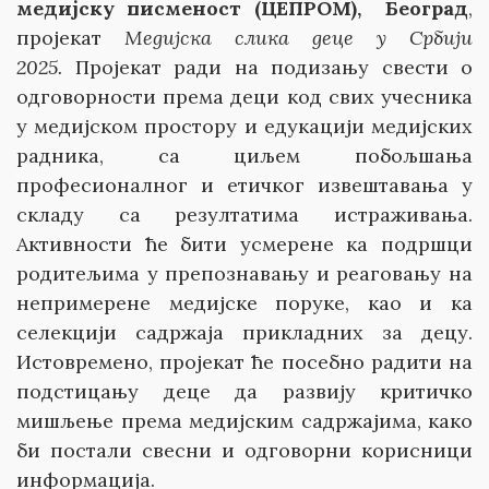
медијску писменост (ЦЕПРОМ),
Београд
,
пројекат
Медијска слика деце у Србији
2025.
Пројекат ради на подизању свести о
одговорности према деци код свих учесника
у медијском простору и едукацији медијских
радника, са циљем побољшања
професионалног и етичког извештавања у
складу са резултатима истраживања.
Активности ће бити усмерене ка подршци
родитељима у препознавању и реаговању на
непримерене медијске поруке, као и ка
селекцији садржаја прикладних за децу.
Истовремено, пројекат ће посебно радити на
подстицању деце да развију критичко
мишљење према медијским садржајима, како
би постали свесни и одговорни корисници
информација.