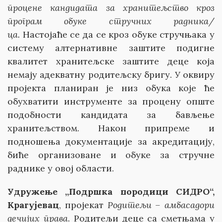
процене кандидата за хранитељство кроз
програм обуке стручних радника/
ца.
Настојаће се да се кроз обуке стручњака у
систему алтернативне заштите подигне
квалитет хранитељске заштите деце која
немају адекватну родитељску бригу. У оквиру
пројекта планиран је низ обука које ће
обухватити инструменте за процену опште
подобности кандидата за бављење
хранитељством. Након припреме и
подношења документације за акредитацију,
биће организоване и обуке за стручне
раднике у овој области.
Удружење „Подршка породици СИДРО“,
Крагујевац
, пројекат
Родитељи – амбасадори
дечијих права
. Родитељи деце са сметњама у