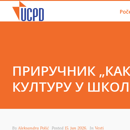
Poč
ПРИРУЧНИК „КА
КУЛТУРУ У ШКОЛ
By
Aleksandra Polić
Posted
15. jun 2026.
In
Vesti