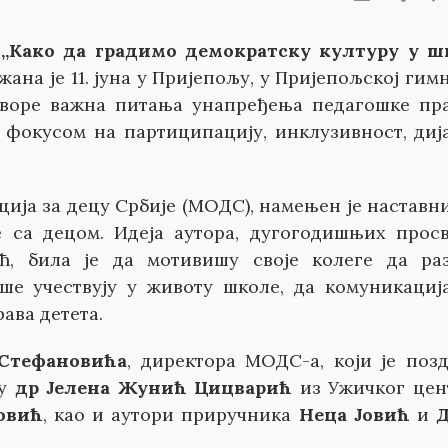
а
„Како да градимо демократску културу у ш
ана је 11. јуна у Пријепољу, у Пријепољској гимн
отворе важна питања унапређења педагошке пр
а фокусом на партиципацију, инклузивност, диј
ција за децу Србије (МОДС), намењен је наставн
 са децом. Идеја аутора, дугогодишњих прос
, била је да мотивишу своје колеге да раз
ше учествују у животу школе, да комуникациј
рава детета.
Стефановића
, директора МОДС-а, који је поз
су
др Јелена Жунић Цицварић
из Ужичког цен
овић
, као и аутори приручника
Неца Јовић
и
Д