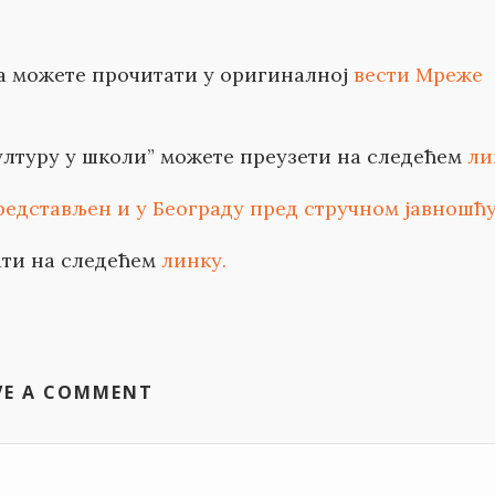
 можете прочитати у оригиналној
вести Мреже
ултуру у школи” можете преузети на следећем
ли
редстављен и у Београду пред стручном јавношћу
ати на следећем
линку.
VE A COMMENT