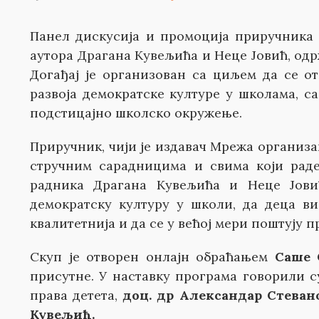
Панел дискусија и промоција приручник
аутора Драгана Кувељића и Неце Јовић, одрж
Догађај је организован са циљем да се 
развоја демократске културе у школама, с
подстицајно школско окружење.
Приручник, чији је издавач Мрежа организа
стручним сарадницима и свима који раде
радника Драгана Кувељића и Неце Јовић
демократску културу у школи, да деца ви
квалитетнија и да се у већој мери поштују п
Скуп је отворен онлајн обраћањем
Саше 
присутне. У наставку програма говорили 
права детета,
доц. др Александар Стеван
Кувељић.