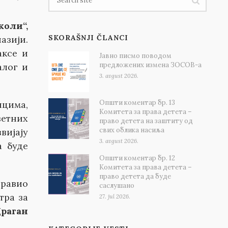
коли“,
SKORAŠNJI ČLANCI
азији.
аксе и
Јавно писмо поводом
предложених измена ЗОСОВ-а
алог и
3. avgust 2026.
Општи коментар бр. 13
ицима,
Комитета за права детета –
ветних
право детета на заштиту од
свих облика насиља
вијају
3. avgust 2026.
а буде
Општи коментар бр. 12
Комитета за права детета –
право детета да буде
дравио
саслушано
тра за
27. jul 2026.
раган