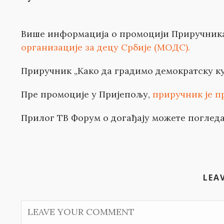
Више информација о промоцији Приручника
организације за децу Србије (МОДС).
Приручник „Како да градимо демократску к
Пре промоције у Пријепољу,
приручник је п
Прилог ТВ Форум о догађају можете поглед
LEA