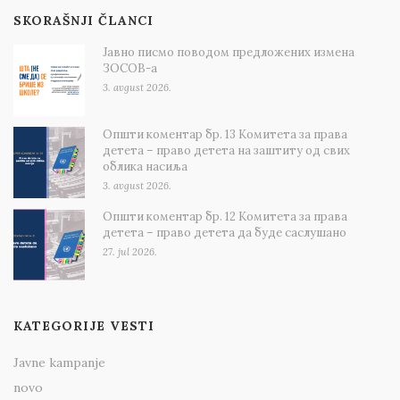
SKORAŠNJI ČLANCI
Јавно писмо поводом предложених измена
ЗОСОВ-а
3. avgust 2026.
Општи коментар бр. 13 Комитета за права
детета – право детета на заштиту од свих
облика насиља
3. avgust 2026.
Општи коментар бр. 12 Комитета за права
детета – право детета да буде саслушано
27. jul 2026.
KATEGORIJE VESTI
Javne kampanje
novo