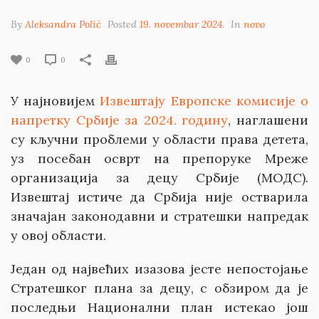
By
Aleksandra Polić
Posted
19. novembar 2024.
In
novo
0
0
У најновијем
Извештају Европске комисије о
напретку Србије за 2024. годину
, наглашени
су кључни проблеми у области права детета,
уз посебан осврт на препоруке Мреже
организација за децу Србије (МОДС).
Извештај истиче да Србија није остварила
значајан законодавни и стратешки напредак
у овој области.
Један од највећих изазова јесте непостојање
Стратешког плана за децу, с обзиром да је
последњи Национални план истекао још