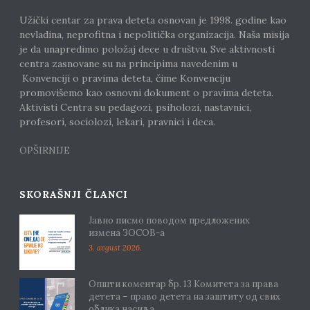
Užički centar za prava deteta osnovan je 1998. godine kao
nevladina, neprofitna i nepolitička organizacija. Naša misija
je da unapredimo položaj dece u društvu. Sve aktivnosti
centra zasnovane su na principima navedenim u
Konvenciji o pravima deteta, čime Konvenciju
promovišemo kao osnovni dokument o pravima deteta.
Aktivisti Centra su pedagozi, psiholozi, nastavnici,
profesori, sociolozi, lekari, pravnici i deca.
OPŠIRNIJE
SKORAŠNJI ČLANCI
Јавно писмо поводом предложених
измена ЗОСОВ-а
3. avgust 2026.
Општи коментар бр. 13 Комитета за права
детета – право детета на заштиту од свих
облика насиља