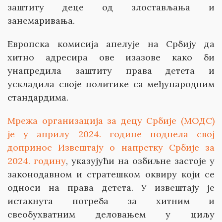
заштиту деце од злостављања и
занемаривања.
Европска комисија апелује на Србију да
хитно адресира ове изазове како би
унапредила заштиту права детета и
ускладила своје политике са међународним
стандардима.
Мрежа организација за децу Србије (МОДС)
је у априлу 2024. године поднела свој
допринос Извештају о напретку Србије за
2024. годину
, указујући на озбиљне застоје у
законодавном и стратешком оквиру који се
односи на права детета. У извештају је
истакнута потреба за хитним и
свеобухватним деловањем у циљу