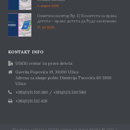
3. avgust 2026.
Општи коментар бр. 12 Комитета за права
детета – право детета да буде саслушано
27. jul 2026.
KONTAKT INFO
Užički centar za prava deteta
Gavrila Popovića 19, 31000 Užice
Adresa za slanje pošte Dimitrija Tucovića 60 3100
Užice
+381(0)31.510.180 / +381(0)31.510.580
+381(0)31.512.428
Sva prava zadržava Užički centar za prava deteta © 2017 /