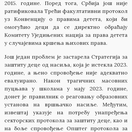
2015. године. Поред тога, Србија још није
ратификовала Трећи факултативни протокол
уз Конвенцију о правима детета, који би
омогућио деци да се директно обраћају
Комитету Уједињених нација за права детета
у случајевима кршења њихових права.
Још један проблем је застарела Стратегија за
заштиту деце од насиља, која је истекла 2023.
године, а њено спровођење није адекватно
евалуирано. Након трагичних масовних
пуцњава у школама у мају 2023. године,
донет је правилник о реаговању образовних
установа на вршњачко насиље. Међутим,
извештај указује на потребу унапређења
секторских протокола за заштиту деце, као и
на боље спровођење Општег протокола за