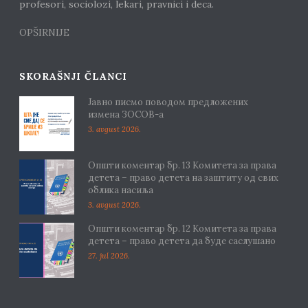
profesori, sociolozi, lekari, pravnici i deca.
OPŠIRNIJE
SKORAŠNJI ČLANCI
Јавно писмо поводом предложених
измена ЗОСОВ-а
3. avgust 2026.
Општи коментар бр. 13 Комитета за права
детета – право детета на заштиту од свих
облика насиља
3. avgust 2026.
Општи коментар бр. 12 Комитета за права
детета – право детета да буде саслушано
27. jul 2026.