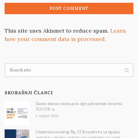
This site uses Akismet to reduce spam.
Learn
how your comment data is processed.
SKORAŠNJI ČLANCI
Јавно писмо поводом предложених измена
ЗОСОВ-а
3. avgust 2026.
Општи коментар бр. 13 Комитета за права
детета – право детета на заштиту од свих