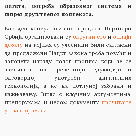
детета, потреба образовног система и
ширег друштвеног контекста.
Као део консултативног процеса, Партнери
Србија организовали су
округли сто
и
онлајн
дебату
на којима су учесници били сагласни
да предложени Нацрт закона треба повући и
започети израду новог прописа који ће се
заснивати на превенцији, едукацији и
одговорној употреби дигиталних
технологија, а не на потпуној забрани и
кажњавању. Више о кључним аргументима,
препорукама и целом документу
прочитајте
у главној вести.