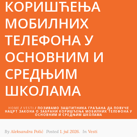
КОРИШЋЕЊА
МОБИЛНИХ
ТЕЛЕФОНА У
ОСНОВНИМ И
СРЕДЊИМ
ШКОЛАМА
HOME
/
VESTI
/ ПОЗИВАМО ЗАШТИТНИКА ГРАЂАНА ДА ПОВУЧЕ
НАЦРТ ЗАКОНА О ЗАБРАНИ КОРИШЋЕЊА МОБИЛНИХ ТЕЛЕФОНА У
ОСНОВНИМ И СРЕДЊИМ ШКОЛАМА
By
Aleksandra Polić
Posted
1. jul 2026.
In
Vesti