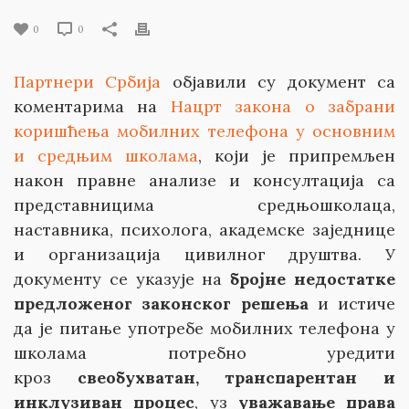
0
0
Партнери Србија
објавили су документ са
коментарима на
Нацрт закона о забрани
коришћења мобилних телефона у основним
и средњим школама
, који је припремљен
након правне анализе и консултација са
представницима средњошколаца,
наставника, психолога, академске заједнице
и организација цивилног друштва. У
документу се указује на
бројне недостатке
предложеног законског решења
и истиче
да је питање употребе мобилних телефона у
школама потребно уредити
кроз
свеобухватан, транспарентан и
инклузиван процес
, уз
уважавање права