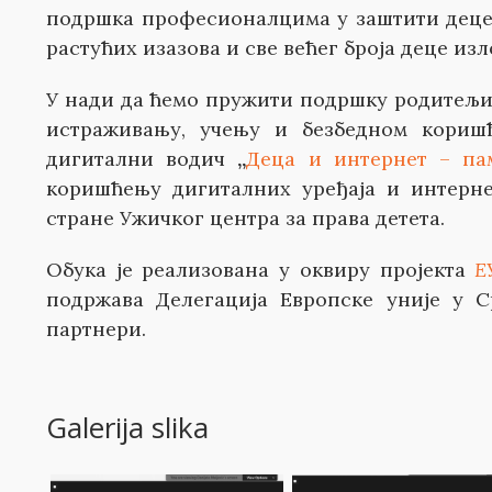
подршка професионалцима у заштити деце
растућих изазова и све већег броја деце и
У нади да ћемо пружити подршку родитељим
истраживању, учењу и безбедном кориш
дигитални водич
„
Деца и интернет – па
коришћењу дигиталних уређаја и интерне
стране Ужичког центра за права детета.
Обука је реализована у оквиру пројекта
Е
подржава Делегација Европске уније у С
партнери.
Galerija slika