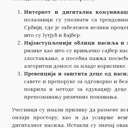
Интернет и дигитална комуникац
полазници су упознати са трендови
Србији, где је забележен велики проц
што су Јутјуб и Вајбер.
Најзаступљенији облици насиља и 
ризике као што су вршњачко сајбер на
злостављање, а посебна пажња посвеће
алгоритми доносе за младе кориснике.
Превенција и заштита деце од наси
савете и препоруке за одговорно и бе
покрила и методе за едукацију дец
препознавању ризичних понашања.
Учесници су имали прилику да размене иск
онлајн простору, као и да усаврше ве
дигиталног насиља. Истакли су значај овак