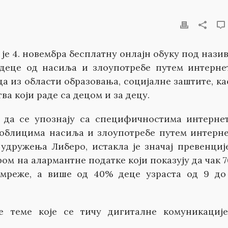
је 4. новембра бесплатну онлајн обуку под нази
деце од насиља и злоупотребе путем интернет
а из области образовања, социјалне заштите, ка
а који раде са децом и за децу.
 да се упознају са специфичностима интерне
 облицима насиља и злоупотребе путем интерне
удружења Либеро, истакла је значај превенциј
ом на алармантне податке који показују да чак 
 мреже, а више од 40% деце узраста од 9 до
е теме које се тичу дигиталне комуникациј