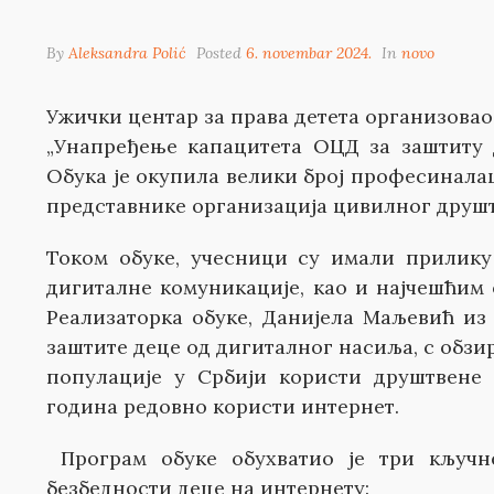
By
Aleksandra Polić
Posted
6. novembar 2024.
In
novo
Ужички центар за права детета организовао 
„Унапређење капацитета ОЦД за заштиту 
Обука је окупила велики број професиналац
представнике организација цивилног друштв
Током обуке, учесници су имали прилику
дигиталне комуникације, као и најчешћим
Реализаторка обуке, Данијела Маљевић из 
заштите деце од дигиталног насиља, с обзир
популације у Србији користи друштвене
година редовно користи интернет.
Програм обуке обухватио је три кључн
безбедности деце на интернету: