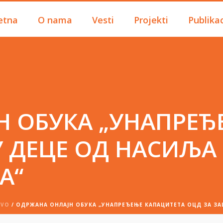
etna
O nama
Vesti
Projekti
Publikac
Н ОБУКА „УНАПРЕЂ
 ДЕЦЕ ОД НАСИЉА
А“
OVO
/ ОДРЖАНА ОНЛАЈН ОБУКА „УНАПРЕЂЕЊЕ КАПАЦИТЕТА ОЦД ЗА ЗА