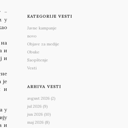
у
–
KATEGORIJE VESTI
м у
као
Javne kampanje
novo
 на
Objave za medije
а и
Obuke
ј и
Saopštenje
Vesti
сне
 је
ARHIVA VESTI
и и
avgust 2026
(2)
jul 2026
(9)
а у
jun 2026
(10)
ију
maj 2026
(8)
а и