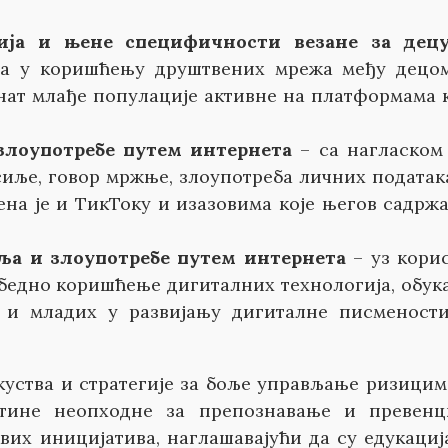
ија и њене специфичности везане за дец
ма у коришћењу друштвених мрежа међу децо
енат млађе популације активне на платформама 
злоупотребе путем интернета
– са нагласком
сиље, говор мржње, злоупотреба личних податак
на је и ТикТоку и изазовима које његов садржа
ља и злоупотребе путем интернета
– уз кори
збедно коришћење дигиталних технологија, обука
е и младих у развијању дигиталне писменост
уства и стратегије за боље управљање ризицим
штине неопходне за препознавање и превенц
вих иницијатива, наглашавајући да су едукациј