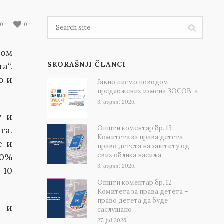
0
0
вом
SKORAŠNJI ČLANCI
а“.
о и
Јавно писмо поводом
предложених измена ЗОСОВ-а
3. avgust 2026.
т и
Општи коментар бр. 13
та.
Комитета за права детета –
е и
право детета на заштиту од
свих облика насиља
70%
3. avgust 2026.
 10
Општи коментар бр. 12
Комитета за права детета –
право детета да буде
е и
саслушано
27. jul 2026.