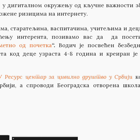
 у дигиталном окружењу од кључне важности з
зложене ризицима на интернету.
а, старатељима, васпитачима, учитељима и дец
ћењу интерента, позивамо вас да да посет
метно од почетка
“
.
Водич је посвећен безбед
та код деце узраста 4-8 година и креиран је
У Ресурс центар за цивилно друштво у Србији
к
рбији, а спроводи Београдска отворена школ