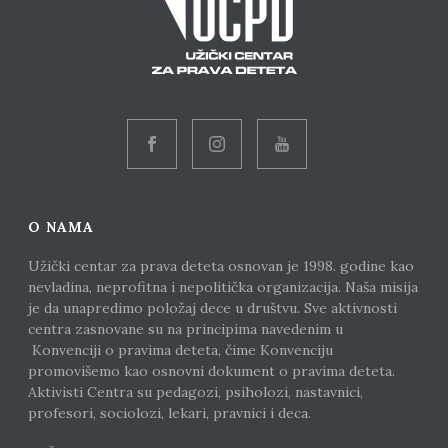
O NAMA
Užički centar za prava deteta osnovan je 1998. godine kao
nevladina, neprofitna i nepolitička organizacija. Naša misija
je da unapredimo položaj dece u društvu. Sve aktivnosti
centra zasnovane su na principima navedenim u
Konvenciji o pravima deteta, čime Konvenciju
promovišemo kao osnovni dokument o pravima deteta.
Aktivisti Centra su pedagozi, psiholozi, nastavnici,
profesori, sociolozi, lekari, pravnici i deca.