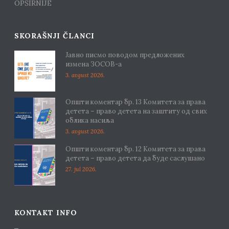
OPŠIRNIJE
SKORAŠNJI ČLANCI
Јавно писмо поводом предложених
измена ЗОСОВ-а
3. avgust 2026.
Општи коментар бр. 13 Комитета за права
детета – право детета на заштиту од свих
облика насиља
3. avgust 2026.
Општи коментар бр. 12 Комитета за права
детета – право детета да буде саслушано
27. jul 2026.
KONTAKT INFO