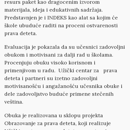
resurs paket kao dragocenim izvorom
materijala, ideja i edukativnih sadržaja.
Predstavnjen je i INDEKS kao alat sa kojim će
škole ubuduće raditi na proceni ostvarenosti
prava deteta.
Evaluacija je pokazala da su učesnici zadovoljni
obukom i motivisani za dalji rad u školama.
Procenjuju obuku visoko korisnom i
primenjivom u radu. Užički centar za prava
deteta i partneri su izetno zadovoljni
motivisanošću i angažanošću učesnika obuke i
dele zadovoljstvo buduće primene stečenih
veština.
Obuka je realizovana u sklopu projekta
Obrazovanje za prava deteta, koji realizuje