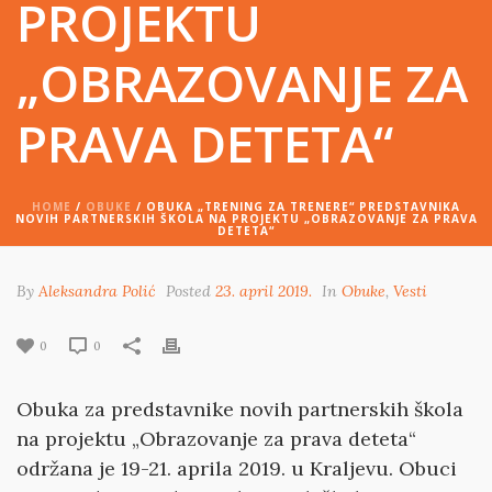
PROJEKTU
„OBRAZOVANJE ZA
PRAVA DETETA“
HOME
/
OBUKE
/ OBUKA „TRENING ZA TRENERE“ PREDSTAVNIKA
NOVIH PARTNERSKIH ŠKOLA NA PROJEKTU „OBRAZOVANJE ZA PRAVA
DETETA“
By
Aleksandra Polić
Posted
23. april 2019.
In
Obuke
,
Vesti
0
0
Obuka za predstavnike novih partnerskih škola
na projektu „Obrazovanje za prava deteta“
održana je 19-21. aprila 2019. u Kraljevu. Obuci