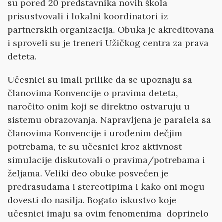
su pored 20 predstavnika novih škola
prisustvovali i lokalni koordinatori iz
partnerskih organizacija. Obuka je akreditovana
i sproveli su je treneri Užičkog centra za prava
deteta.
Učesnici su imali prilike da se upoznaju sa
članovima Konvencije o pravima deteta,
naročito onim koji se direktno ostvaruju u
sistemu obrazovanja. Napravljena je paralela sa
članovima Konvencije i urođenim dečjim
potrebama, te su učesnici kroz aktivnost
simulacije diskutovali o pravima/potrebama i
željama. Veliki deo obuke posvećen je
predrasudama i stereotipima i kako oni mogu
dovesti do nasilja. Bogato iskustvo koje
učesnici imaju sa ovim fenomenima doprinelo