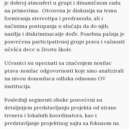
je dobroj atmosferi u grupi i dinamičnom radu
na primerima. Otvorena je diskusija na temu
formiranja stereotipa i predrasuda, ali i
načinima postupanja u slučaju da do njih,
nasilja i diskriminacaije dođe. Posebna pažnja je
posvećena participativnoj grupi prava i važnosti
učešća dece u životu škole.
Učesnici su upoznati sa značenjem nosilac
prava-nosilac odgovornosti koje smo analizirali
na nivou donosilaca odluka odnosno OV
institucija.
Poslednji segmenti obuke posvećeni su
detaljnijem predstavljanju projekta od strane
trenera i lokalnih koordinatora, kao i
predstavljanje projektnog sajta sa fokusom na