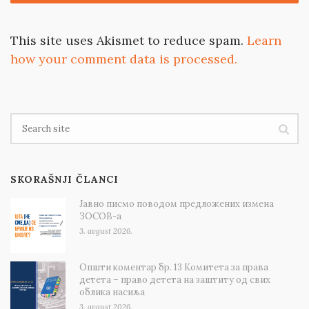
This site uses Akismet to reduce spam.
Learn
how your comment data is processed.
SKORAŠNJI ČLANCI
Јавно писмо поводом предложених измена
ЗОСОВ-а
3. avgust 2026.
Општи коментар бр. 13 Комитета за права
детета – право детета на заштиту од свих
облика насиља
3. avgust 2026.