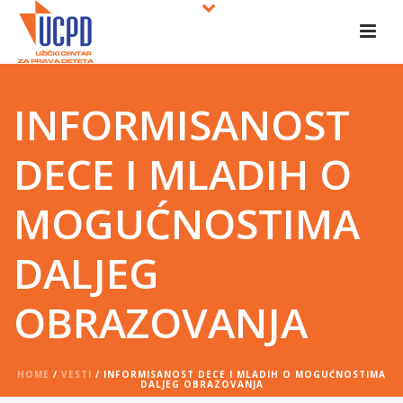
INFORMISANOST
DECE I MLADIH O
MOGUĆNOSTIMA
DALJEG
OBRAZOVANJA
HOME
/
VESTI
/ INFORMISANOST DECE I MLADIH O MOGUĆNOSTIMA
DALJEG OBRAZOVANJA