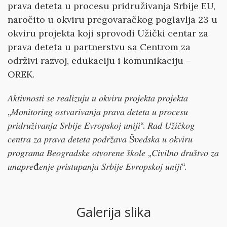
prava deteta u procesu pridruživanja Srbije EU,
naročito u okviru pregovaračkog poglavlja 23 u
okviru projekta koji sprovodi Užički centar za
prava deteta u partnerstvu sa Centrom za
održivi razvoj, edukaciju i komunikaciju –
OREK.
𝐴𝑘𝑡𝑖𝑣𝑛𝑜𝑠𝑡𝑖 𝑠𝑒 𝑟𝑒𝑎𝑙𝑖𝑧𝑢𝑗𝑢 𝑢 𝑜𝑘𝑣𝑖𝑟𝑢 𝑝𝑟𝑜𝑗𝑒𝑘𝑡𝑎 𝑝𝑟𝑜𝑗𝑒𝑘𝑡𝑎
„𝑀𝑜𝑛𝑖𝑡𝑜𝑟𝑖𝑛𝑔 𝑜𝑠𝑡𝑣𝑎𝑟𝑖𝑣𝑎𝑛𝑗𝑎 𝑝𝑟𝑎𝑣𝑎 𝑑𝑒𝑡𝑒𝑡𝑎 𝑢 𝑝𝑟𝑜𝑐𝑒𝑠𝑢
𝑝𝑟𝑖𝑑𝑟𝑢𝑧̌𝑖𝑣𝑎𝑛𝑗𝑎 𝑆𝑟𝑏𝑖𝑗𝑒 𝐸𝑣𝑟𝑜𝑝𝑠𝑘𝑜𝑗 𝑢𝑛𝑖𝑗𝑖“. 𝑅𝑎𝑑 𝑈𝑧̌𝑖𝑐̌𝑘𝑜𝑔
𝑐𝑒𝑛𝑡𝑟𝑎 𝑧𝑎 𝑝𝑟𝑎𝑣𝑎 𝑑𝑒𝑡𝑒𝑡𝑎 𝑝𝑜𝑑𝑟𝑧̌𝑎𝑣𝑎
Šv
𝑒𝑑𝑠𝑘𝑎 𝑢 𝑜𝑘𝑣𝑖𝑟𝑢
𝑝𝑟𝑜𝑔𝑟𝑎𝑚𝑎 𝐵𝑒𝑜𝑔𝑟𝑎𝑑𝑠𝑘𝑒 𝑜𝑡𝑣𝑜𝑟𝑒𝑛𝑒 𝑠̌𝑘𝑜𝑙𝑒 „𝐶𝑖𝑣𝑖𝑙𝑛𝑜 𝑑𝑟𝑢𝑠̌𝑡𝑣𝑜 𝑧𝑎
𝑢𝑛𝑎𝑝𝑟𝑒đ𝑒𝑛𝑗𝑒 𝑝𝑟𝑖𝑠𝑡𝑢𝑝𝑎𝑛𝑗𝑎 𝑆𝑟𝑏𝑖𝑗𝑒 𝐸𝑣𝑟𝑜𝑝𝑠𝑘𝑜𝑗 𝑢𝑛𝑖𝑗𝑖“.
Galerija slika