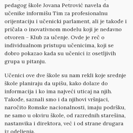
pedagog škole Jovana Petrović navela da
učenike informišu Tim za profesionalnu
orijentaciju i učenicki parlament, ali je takođe i
pričala o inovativnom modelu koji je nedavno
otvoren – Klub za učenje. Ovde je reč o
individualnom pristupu učenicima, koji se
dobro pokazao kada su učenici iz osetljivih
grupa u pitanju.
Učenici ove dve škole su nam rekli koje srednje
škole planiraju da upišu, kako dolaze do
informacija i ko ima najveći uticaj na njih.
Takođe, saznali smo i da njihovi vršnjaci,
naročito Romske nacionalnosti, imaju podršku,
ne samo u okviru škole, od razrednih starešina,
nastanvika i direktora, već i od strane drugara
iz odeljenja.