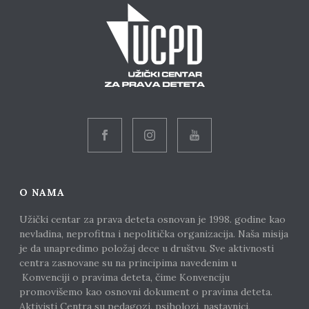
O NAMA
Užički centar za prava deteta osnovan je 1998. godine kao
nevladina, neprofitna i nepolitička organizacija. Naša misija
je da unapredimo položaj dece u društvu. Sve aktivnosti
centra zasnovane su na principima navedenim u
Konvenciji o pravima deteta, čime Konvenciju
promovišemo kao osnovni dokument o pravima deteta.
Aktivisti Centra su pedagozi, psiholozi, nastavnici,