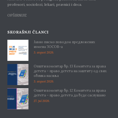
profesori, sociolozi, lekari, pravnici i deca.
OPŠIRNIJE
SKORAŠNJI ČLANCI
Јавно писмо поводом предложених
измена ЗОСОВ-а
3. avgust 2026.
Општи коментар бр. 13 Комитета за права
детета – право детета на заштиту од свих
облика насиља
3. avgust 2026.
Општи коментар бр. 12 Комитета за права
детета – право детета да буде саслушано
27. jul 2026.