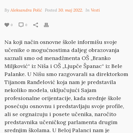
By
Aleksandra Polić
Posted
30. maj 2022.
In
Vesti
0
0
Na koji način osnovne škole informišu svoje
učenike o mogućnostima daljeg obrazovanja
saznali smo od menadžmenta OŠ „Branko
Miljković“ iz Niša i OŠ „Ljupče Španac“ iz Bele
Palanke. U Nišu smo razgovarali sa direktorkom
Tijanom Ranđelović koja nam je predstavila
nekoliko modela, uključujući Sajam
profesionalne orijentacije, kada srednje škole
posećuju osnovnu i predstavljaju svoje profile,
ali se orgnaizuju i posete učenika, naročito
predstavnika učeničkog parlamenta drugim
srednjim školama. U Beloj Palanci nam je