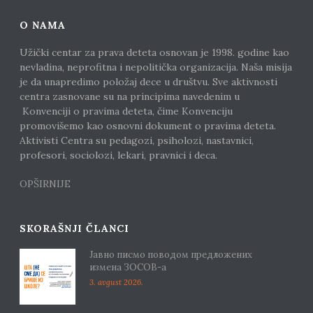
O NAMA
Užički centar za prava deteta osnovan je 1998. godine kao
nevladina, neprofitna i nepolitička organizacija. Naša misija
je da unapredimo položaj dece u društvu. Sve aktivnosti
centra zasnovane su na principima navedenim u
Konvenciji o pravima deteta, čime Konvenciju
promovišemo kao osnovni dokument o pravima deteta.
Aktivisti Centra su pedagozi, psiholozi, nastavnici,
profesori, sociolozi, lekari, pravnici i deca.
OPŠIRNIJE
SKORAŠNJI ČLANCI
Јавно писмо поводом предложених
измена ЗОСОВ-а
3. avgust 2026.