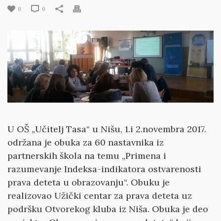
0
0
U OŠ „Učitelj Tasa“ u Nišu, 1.i 2.novembra 2017.
održana je obuka za 60 nastavnika iz
partnerskih škola na temu „Primena i
razumevanje Indeksa-indikatora ostvarenosti
prava deteta u obrazovanju“. Obuku je
realizovao Užički centar za prava deteta uz
podršku Otvorekog kluba iz Niša. Obuka je deo