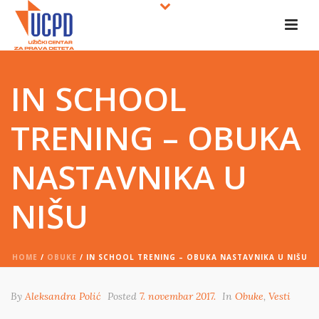
IN SCHOOL
TRENING – OBUKA
NASTAVNIKA U
NIŠU
HOME
/
OBUKE
/ IN SCHOOL TRENING – OBUKA NASTAVNIKA U NIŠU
By
Aleksandra Polić
Posted
7. novembar 2017.
In
Obuke
,
Vesti