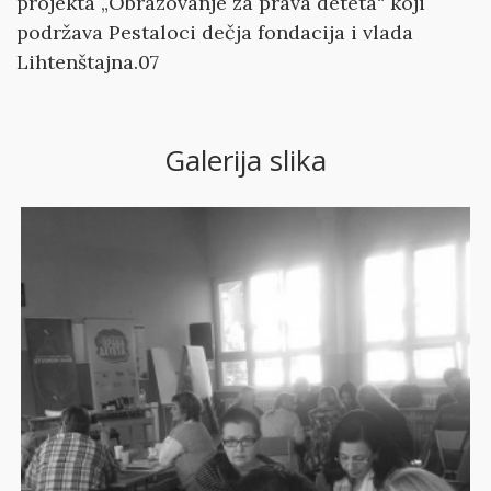
projekta „Obrazovanje za prava deteta“ koji
podržava Pestaloci dečja fondacija i vlada
Lihtenštajna.07
Galerija slika