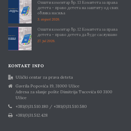
Општи коментар бр. 13 Комитета за права
детета – право детета на заштиту од свих
облика насиља
3. avgust 2026.
Општи коментар бр. 12 Комитета за права
детета – право детета да буде саслушано
27. jul 2026.
KONTAKT INFO
Užički centar za prava deteta
Gavrila Popovića 19, 31000 Užice
Adresa za slanje pošte Dimitrija Tucovića 60 3100
Užice
+381(0)31.510.180 / +381(0)31.510.580
+381(0)31.512.428