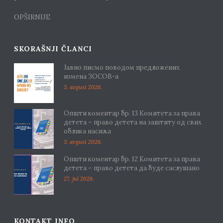
OPŠIRNIJE
SKORAŠNJI ČLANCI
Јавно писмо поводом предложених
измена ЗОСОВ-а
3. avgust 2026.
Општи коментар бр. 13 Комитета за права
детета – право детета на заштиту од свих
облика насиља
3. avgust 2026.
Општи коментар бр. 12 Комитета за права
детета – право детета да буде саслушано
27. jul 2026.
KONTAKT INFO