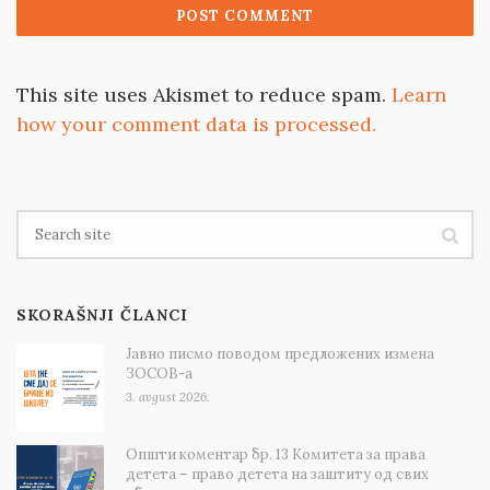
This site uses Akismet to reduce spam.
Learn
how your comment data is processed.
SKORAŠNJI ČLANCI
Јавно писмо поводом предложених измена
ЗОСОВ-а
3. avgust 2026.
Општи коментар бр. 13 Комитета за права
детета – право детета на заштиту од свих