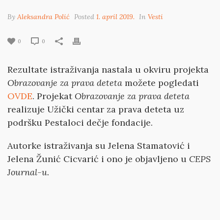
By
Aleksandra Polić
Posted
1. april 2019.
In
Vesti
0
0
Rezultate istraživanja nastala u okviru projekta
Obrazovanje za prava deteta
možete pogledati
OVDE
. Projekat
Obrazovanje za prava deteta
realizuje Užički centar za prava deteta uz
podršku Pestaloci dečje fondacije.
Autorke istraživanja su Jelena Stamatović i
Jelena Žunić Cicvarić i ono je objavljeno u
CEPS
Journal-u.