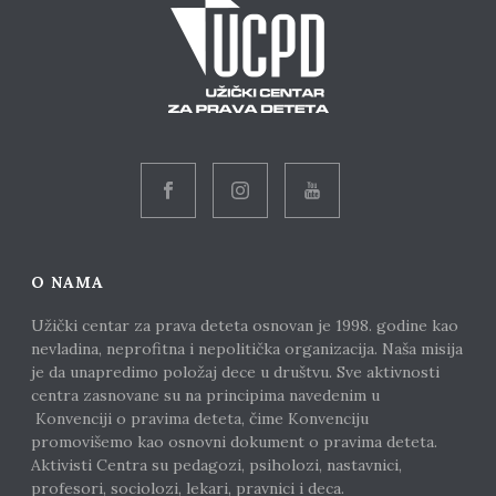
O NAMA
Užički centar za prava deteta osnovan je 1998. godine kao
nevladina, neprofitna i nepolitička organizacija. Naša misija
je da unapredimo položaj dece u društvu. Sve aktivnosti
centra zasnovane su na principima navedenim u
Konvenciji o pravima deteta, čime Konvenciju
promovišemo kao osnovni dokument o pravima deteta.
Aktivisti Centra su pedagozi, psiholozi, nastavnici,
profesori, sociolozi, lekari, pravnici i deca.