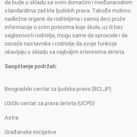
da bude u skladu sa svim domaćim i međunarodnim
standardima zaštite ljudskih prava. Takođe molimo
nadležne organe da roditeljima i samoj deci pruže
informacije o svim potezima koje škole, uz ili bez
saglasnosti roditelja, mogu same da sprovode i da
osnaže nastavnike i roditelje da svoje funkcije
obavljaju u skladu sa najboljim interesima deteta.
Saopštenje podržali:
Beogradski centar za ljudska prava (BCLJP)
Užički centar za prava deteta (UCPD)
Astra
Građanske inicijative