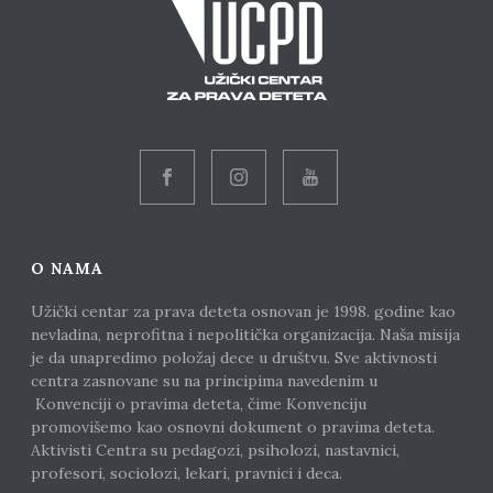
O NAMA
Užički centar za prava deteta osnovan je 1998. godine kao
nevladina, neprofitna i nepolitička organizacija. Naša misija
je da unapredimo položaj dece u društvu. Sve aktivnosti
centra zasnovane su na principima navedenim u
Konvenciji o pravima deteta, čime Konvenciju
promovišemo kao osnovni dokument o pravima deteta.
Aktivisti Centra su pedagozi, psiholozi, nastavnici,
profesori, sociolozi, lekari, pravnici i deca.