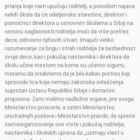
pitanja koje nam upućuju roditelji, a povodom najava
nekih škola da će odeljenske starešine, direktori i
pomoćnici direktora u osnovnim školama u Srbiji na
osnovu saglasnosti roditelja moći da vrše pretres
dece, odnosno njihovih stvari. Imajući veliko
razumevanje za brigu i strah roditelja za bezbednost
svoje dece, kao i pokušaj nastavnika i direktora da
školu učine mestom na kome su učenici sigurni,
moramo da istaknemo da je bilo kakav pretres koji
sprovode lica koja nemaju zakonska ovlašćenja
suprotan Ustavu Republike Srbije i domaćim
propisima. Zato molimo nadležne organe, pre svega
Ministarstvo prosvete, a zatim Ministarstvo
unutrašnjih poslova i Ministarstvo pravde, da spreče
samoorganizovanje ove vrste i pokušaj roditelja,
nastavnika i školskih uprava da „uzimaju vlast u