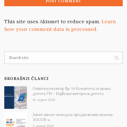
This site uses Akismet to reduce spam.
Learn
how your comment data is processed.
SKORAŠNJI ČLANCI
Општи коментар бр. 14 Комитета за права
детета УН – Најбољи интереси детета
10. avgust 2026.
Јавно писмо поводом предложених измена
ЗОСОВ-а
3. avgust 2026.