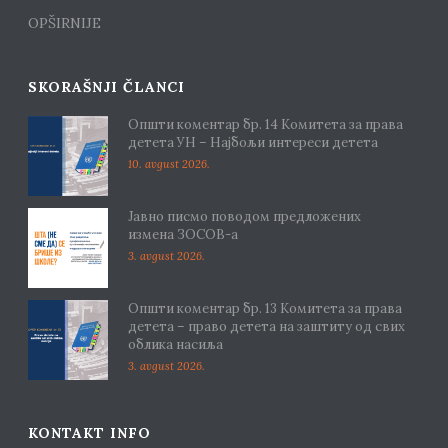
OPŠIRNIJE
SKORAŠNJI ČLANCI
Општи коментар бр. 14 Комитета за права
детета УН – Најбољи интереси детета
10. avgust 2026.
Јавно писмо поводом предложених
измена ЗОСОВ-а
3. avgust 2026.
Општи коментар бр. 13 Комитета за права
детета – право детета на заштиту од свих
облика насиља
3. avgust 2026.
KONTAKT INFO