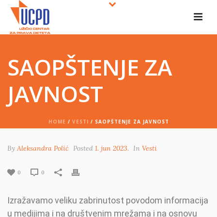
SAOPŠTENJE ZA
JAVNOST
HOME
/
VESTI
/ SAOPŠTENJE ZA JAVNOST
By
Aleksandra Polić
Posted
1. jun 2023.
In
Vesti
0
0
Izražavamo veliku zabrinutost povodom informacija
u medijima i na društvenim mrežama i na osnovu