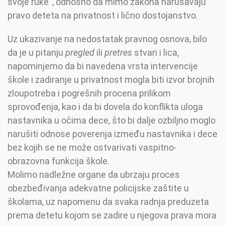
svoje ruke“, odnosno da mimo zakona narušavaju
pravo deteta na privatnost i lično dostojanstvo.
Uz ukazivanje na nedostatak pravnog osnova, bilo
da je u pitanju
pregled
ili
pretres
stvari i lica,
napominjemo da bi navedena vrsta intervencije
škole i zadiranje u privatnost mogla biti izvor brojnih
zloupotreba i pogrešnih procena prilikom
sprovođenja, kao i da bi dovela do konflikta uloga
nastavnika u očima dece, što bi dalje ozbiljno moglo
narušiti odnose poverenja između nastavnika i dece
bez kojih se ne može ostvarivati vaspitno-
obrazovna funkcija škole.
Molimo nadležne organe da ubrzaju proces
obezbeđivanja adekvatne policijske zaštite u
školama, uz napomenu da svaka radnja preduzeta
prema detetu kojom se zadire u njegova prava mora