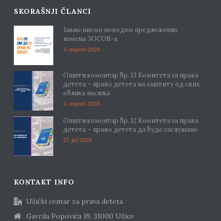
SKORAŠNJI ČLANCI
Јавно писмо поводом предложених
измена ЗОСОВ-а
3. avgust 2026.
Општи коментар бр. 13 Комитета за права
детета – право детета на заштиту од свих
облика насиља
3. avgust 2026.
Општи коментар бр. 12 Комитета за права
детета – право детета да буде саслушано
27. jul 2026.
KONTAKT INFO
Užički centar za prava deteta
Gavrila Popovića 19, 31000 Užice