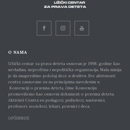
O NAMA
Užički centar za prava deteta osnovan je 1998. godine kao
nevladina, neprofitna i nepolitička organizacija. Naša misija
je da unapredimo položaj dece u društvu. Sve aktivnosti
centra zasnovane su na principima navedenim u
Konvenciji o pravima deteta, čime Konvenciju
promovišemo kao osnovni dokument o pravima deteta.
Aktivisti Centra su pedagozi, psiholozi, nastavnici,
profesori, sociolozi, lekari, pravnici i deca.
OPŠIRNIJE