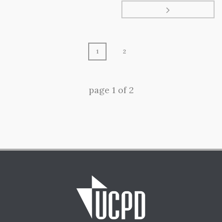
1
2
page
1
of
2