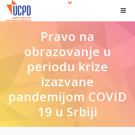
Pravo na
obrazovanje u
periodu krize
izazvane
pandemijom COVID
19 u Srbiji