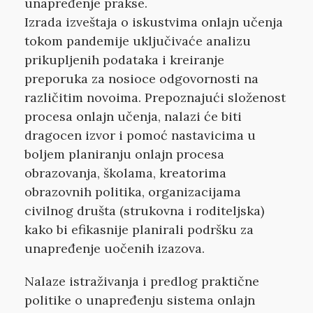
unapređenje prakse.
Izrada izveštaja o iskustvima onlajn učenja
tokom pandemije uključivaće analizu
prikupljenih podataka i kreiranje
preporuka za nosioce odgovornosti na
različitim novoima. Prepoznajući složenost
procesa onlajn učenja, nalazi će biti
dragocen izvor i pomoć nastavicima u
boljem planiranju onlajn procesa
obrazovanja, školama, kreatorima
obrazovnih politika, organizacijama
civilnog društa (strukovna i roditeljska)
kako bi efikasnije planirali podršku za
unapređenje uočenih izazova.
Nalaze istraživanja i predlog praktične
politike o unapređenju sistema onlajn