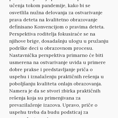
učenja tokom pandemije, kako bi se
osvetlila nužna delovanja za ostvarivanje
prava deteta na kvalitetno obrazovanje
definisano Konvencijom o pravima deteta.
Perspektiva roditelja fokusiraće se na
njihove brige, dosadašnju ulogu u pružanju
podrške deci u obrazovnom procesu.
Nastavnička perspektiva primarno će biti
usmerena na ostvarivanje uvida u primere
dobre prakse i predstavljanje priča o
uspehu i iznalaženju praktičnih rešenja u
poboljšanju kvaliteta onlajn obrazovanja.
Namera je da se stvori zbirka praktičnih
rešenja koja su primenjivana za
prevazilaženje izazova. Upravo, priče o
uspehu treba da budu podsticaj za