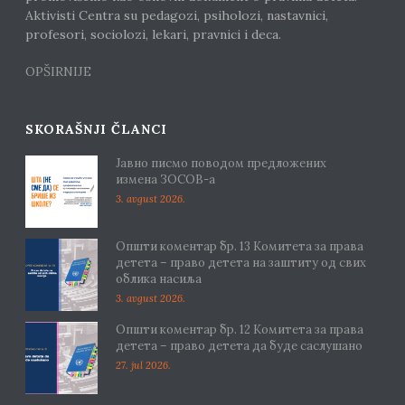
Aktivisti Centra su pedagozi, psiholozi, nastavnici,
profesori, sociolozi, lekari, pravnici i deca.
OPŠIRNIJE
SKORAŠNJI ČLANCI
Јавно писмо поводом предложених
измена ЗОСОВ-а
3. avgust 2026.
Општи коментар бр. 13 Комитета за права
детета – право детета на заштиту од свих
облика насиља
3. avgust 2026.
Општи коментар бр. 12 Комитета за права
детета – право детета да буде саслушано
27. jul 2026.