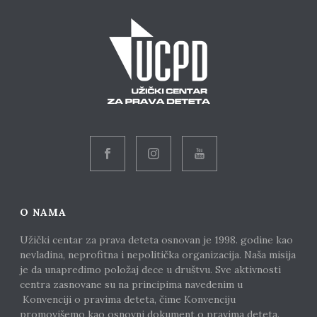
O NAMA
Užički centar za prava deteta osnovan je 1998. godine kao
nevladina, neprofitna i nepolitička organizacija. Naša misija
je da unapredimo položaj dece u društvu. Sve aktivnosti
centra zasnovane su na principima navedenim u
Konvenciji o pravima deteta, čime Konvenciju
promovišemo kao osnovni dokument o pravima deteta.